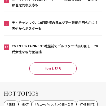
8
は否定的な反応も
チ・チャンウク、10月開催の日本ツアー詳細が明らかに！
9
爽やかなポスターも
YG ENTERTAINMENT社屋前でゴルフクラブ振り回し…20
10
代女性を現行犯逮捕
もっと見る
HOT TOPICS
#
2NE1
#
NCT
#
ミュージックバンク日本公演
#
THE BOYZ