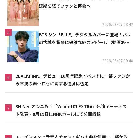
延期を経てファンと再会へ
2026/08/07 03:42
5
BTS ジン「ELLE」デジタルカバーに登場！パリ
の古城を背景に優雅な魅力アピール（動画あ
り）
2026/08/07 09:48
BLACKPINK、デビュー10周年記念イベントに一部ファンか
6
ら不満の声…ロゼに関する憶測は否定
SHINee オンユも！「Venue101 EXTRA」出演アーティス
7
ト発表…9月19日にNHKホールにて公開収録
IU、インスタで元恋人チャン・ギハの曲を使用…一部から