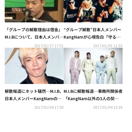
「グループの解散理由は借金」
“グループ解散”日本人メンバー
M.I.Bについて、日本人メンバー
KangNamが心境告白「守るべ
KangNamが驚きの告白
きものを守れなかった」
2017/01/27 17:51
2017/01/05 11:55
解散報道にネット騒然…M.I.B、
M.I.Bに解散報道…事務所関係者
日本人メンバーKangNamの今
「KangNam以外の3人の契約
後に関心集中
満了のため」
2017/01/04 17:50
2017/01/04 15:39