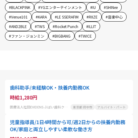
#
BLACKPINK
#
YGエンターテインメント
#
IU
#
SHINee
#
Venue101
#
KARA
#
LE SSERAFIM
#
RIIZE
#
音楽中心
#
AND2BLE
#
TWS
#
Rocket Punch
#
ILLIT
#
ファン・ジョンミン
#
BIGBANG
#
TWICE
歯科助手/未経験OK・扶養内勤務OK
時給1,280円
医療法人社団EVIDENS ぶばい歯科クリニック
東京都 府中市
アルバイト・パート
児童指導員/1日4時間から可/週2日からの扶養内勤務
OK/家庭と両立しやすい柔軟な働き方