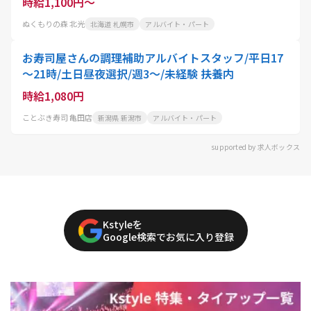
時給1,100円～
ぬくもりの森 北光
北海道 札幌市
アルバイト・パート
お寿司屋さんの調理補助アルバイトスタッフ/平日17
～21時/土日昼夜選択/週3～/未経験 扶養内
時給1,080円
ことぶき寿司 亀田店
新潟県 新潟市
アルバイト・パート
supported by 求人ボックス
Kstyleを
Google検索でお気に入り登録