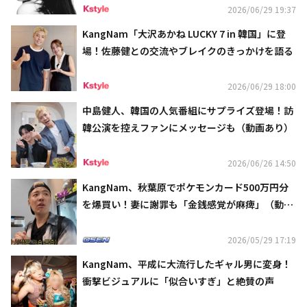
2026/06/29 19:37
KangNam「大沢あかね LUCKY 7 in 韓国」に登
場！佐藤健との交流やブレイクのきっかけを語る
2026/06/29 18:00
中島健人、韓国の人気番組にサプライズ登場！訪
韓公演を控えファンにメッセージも（動画あり）
2026/06/26 14:50
KangNam、秋葉原でポケモンカード500万円分
を爆買い！妻に謝罪も「金銭感覚が麻痺」（動画
あり）
2026/05/29 17:19
KangNam、平成に大流行したギャル男に変身！
衝撃ビジュアルに「似合いすぎ」と絶賛の声