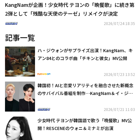
KangNamが企画！少女時代 テヨンの「晩餐歌」に続き第
2弾として「残酷な天使のテーゼ」リメイクが決定
2026/07/24 18:35
記事一覧
ハ・ジウォンがサプライズ出演！KangNam、キ
アン84とのコラボ曲「チキンと彼女」MV公開
2026/07/23 13:52
韓国初！AIと恋愛リアリティを融合させた新概念
のサバイバル番組を制作…KangNam＆イ・ジュ
ンらが出演
2026/07/21 11:03
少女時代 テヨンが韓国語で歌う「晩餐歌」MV公
開！RESCENEのウォニ＆ミナミが出演