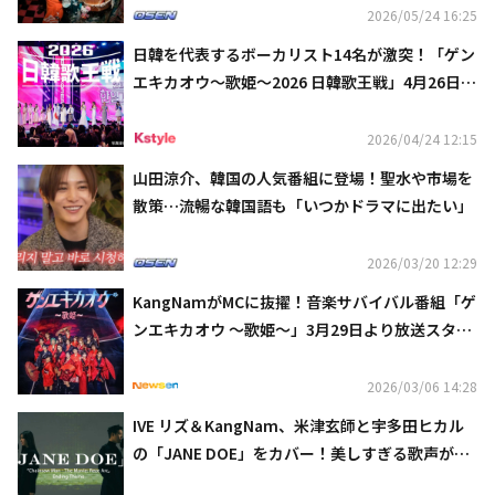
2026/05/24 16:25
日韓を代表するボーカリスト14名が激突！「ゲン
エキカオウ～歌姫～2026 日韓歌王戦」4月26日よ
り放送
2026/04/24 12:15
山田涼介、韓国の人気番組に登場！聖水や市場を
散策…流暢な韓国語も「いつかドラマに出たい」
2026/03/20 12:29
KangNamがMCに抜擢！音楽サバイバル番組「ゲ
ンエキカオウ ～歌姫～」3月29日より放送スター
ト
2026/03/06 14:28
IVE リズ＆KangNam、米津玄師と宇多田ヒカル
の「JANE DOE」をカバー！美しすぎる歌声が話
題（動画あり）