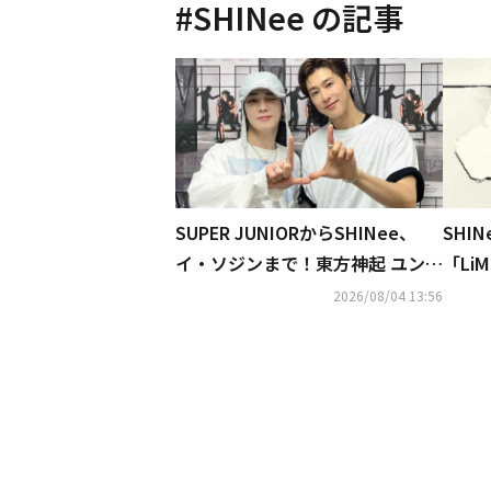
#
SHINee
の記事
SUPER JUNIORからSHINee、
SHI
イ・ソジンまで！東方神起 ユンホ
「Li
の初ソロコンサートに豪華芸能人
ター
2026/08/04 13:56
が集結