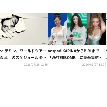
Nee テミン、ワールドツアー
aespaのKARINAからBIBIまで
MiNaL」のスケジュールポス
「WATERBOMB」に豪華集結！
を公開
ビキニ＆上半身裸のパフォーマン
2026/07/29 12:56
2026/07/27 18:04
スが話題…過激すぎると賛否の声
も