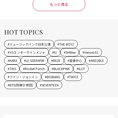
もっと見る
HOT TOPICS
#
ミュージックバンク日本公演
#
THE BOYZ
#
YGエンターテインメント
#
IU
#
SHINee
#
Venue101
#
KARA
#
LE SSERAFIM
#
RIIZE
#
音楽中心
#
AND2BLE
#
TWS
#
Rocket Punch
#
BLACKPINK
#
ILLIT
#
ファン・ジョンミン
#
BIGBANG
#
TWICE
#
BTS(防弾少年団)
#
SEVENTEEN