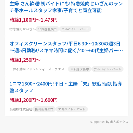
主婦 さん歓迎!初バイトにも!特急焼肉せいざんのラン
チ帯ホールスタッフ家事/子育てと両立可能
時給1,180円～1,475円
特急焼肉せいざん
北海道 札幌市
アルバイト・パート
オフィスクリーンスタッフ/平日6:30～10:30の週3日
～週5日勤務!/スキマ時間に働く/40～60代主婦パート
活躍中
時給1,250円～
三井不動産ファシリティーズ・ウエスト株式会社
大阪府 大阪市
アルバイト・パート
1コマ1800～2400円!平日・主婦「夫」歓迎!個別指導
塾スタッフ
時給1,200円～1,600円
英進館株式会社
福岡県 福岡市
アルバイト・パート
supported by 求人ボックス