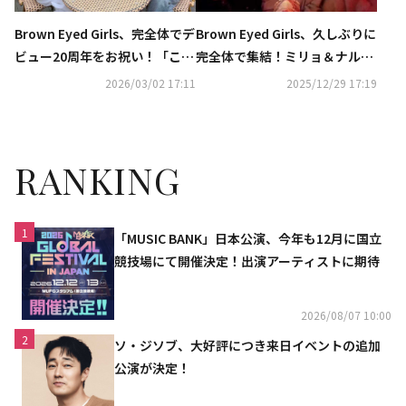
Brown Eyed Girls、完全体でデ
Brown Eyed Girls、久しぶりに
ビュー20周年をお祝い！「これ
完全体で集結！ミリョ＆ナルシ
からが始まり」（動画あり）
ャの誕生日をお祝い「愛してる
2026/03/02 17:11
2025/12/29 17:19
よ」
RANKING
1
「MUSIC BANK」日本公演、今年も12月に国立
競技場にて開催決定！出演アーティストに期待
2026/08/07 10:00
2
ソ・ジソブ、大好評につき来日イベントの追加
公演が決定！