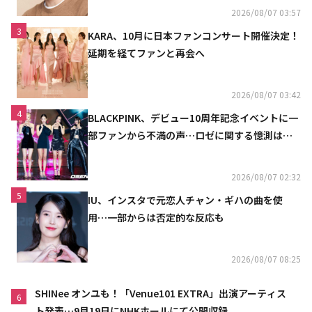
2026/08/07 03:57
3
KARA、10月に日本ファンコンサート開催決定！
延期を経てファンと再会へ
2026/08/07 03:42
4
BLACKPINK、デビュー10周年記念イベントに一
部ファンから不満の声…ロゼに関する憶測は否
定
2026/08/07 02:32
5
IU、インスタで元恋人チャン・ギハの曲を使
用…一部からは否定的な反応も
2026/08/07 08:25
SHINee オンユも！「Venue101 EXTRA」出演アーティス
6
ト発表…9月19日にNHKホールにて公開収録