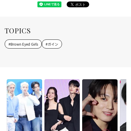
TOPICS
#
Brown Eyed Girls
#
ガイン