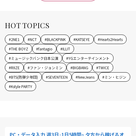
HOT TOPICS
#
2NE1
#
NCT
#
BLACKPINK
#
KATSEYE
#
Hearts2Hearts
#
THE BOYZ
#
fantagio
#
ILLIT
#
ミュージックバンク日本公演
#
YGエンターテインメント
#
RIIZE
#
ファン・ジョンミン
#
BIGBANG
#
TWICE
#
BTS(防弾少年団)
#
SEVENTEEN
#
NewJeans
#
ミン・ヒジン
#
Kstyle PARTY
PC・データ入力 週3日·1日5時間~ 夕方から稼げるオ