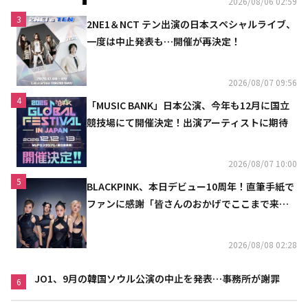
2026/08/06 02:59
3
2NE1＆NCT テン出演の日本スペシャルライブ、
一度は中止発表も…開催が再決定！
2026/08/07 09:56
4
「MUSIC BANK」日本公演、今年も12月に国立
競技場にて開催決定！出演アーティストに期待
2026/08/07 10:00
5
BLACKPINK、本日デビュー10周年！直筆手紙で
ファンに感謝「皆さんのおかげでここまで来ら
れた」
2026/08/08 02:28
JO1、9月の韓国ソウル公演の中止を発表…事務所が謝罪
6