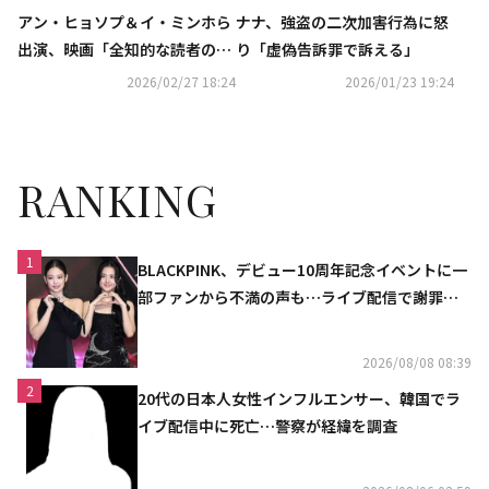
アン・ヒョソプ＆イ・ミンホら
ナナ、強盗の二次加害行為に怒
出演、映画「全知的な読者の視
り「虚偽告訴罪で訴える」
点から」15秒WEBスポットが解
2026/02/27 18:24
2026/01/23 19:24
禁
RANKING
1
BLACKPINK、デビュー10周年記念イベントに一
部ファンから不満の声も…ライブ配信で謝罪
「コミュニケーション不足だった」
2026/08/08 08:39
2
20代の日本人女性インフルエンサー、韓国でラ
イブ配信中に死亡…警察が経緯を調査