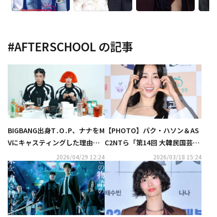
#
AFTERSCHOOL
の記事
BIGBANG出身T․O․P、ナナをM
【PHOTO】パク・ハソン＆AS
Vにキャスティングした理由と
C2NTら「第14回 大韓民国芸術
は？「完全にクレイジーに見え
文化人大賞」授賞式に出席
2026/04/29 12:24
2026/03/18 15:24
る」（動画あり）