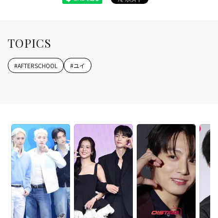
TOPICS
#
AFTERSCHOOL
#
ユイ