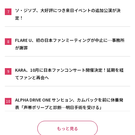
ソ・ジソブ、大好評につき来日イベントの追加公演が決
7
定！
FLARE U、初の日本ファンミーティングが中止に…事務所
8
が謝罪
KARA、10月に日本ファンコンサート開催決定！延期を経
9
てファンと再会へ
ALPHA DRIVE ONE サンヒョン、カムバックを前に休養発
10
表「声帯ポリープと診断…明日手術を受ける」
もっと見る