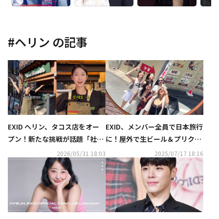
#
ヘリン
の記事
EXID ヘリン、タコス店をオー
EXID、メンバー全員で日本旅行
プン！新たな挑戦が話題「社長
に！屋外で生ビール＆プリクラ
になりました」（動画あり）
写真も…記念ショット続々
2026/05/31 18:03
2025/07/17 18:16