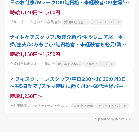
日のお仕事/WワークOK!無資格・未経験者OK!主婦/主
夫/学生・シニアの方にもオススメ
時給1,140円～1,300円
グループホームさわやかな風 吉津
愛知県 名古屋市
アルバイト・パート
ナイトケアスタッフ/就寝介助/学生やシニア層、主
婦/主夫/の方もぜひ/無資格者・未経験者も必見!勤務
は週3日～OK、16:00～21:00の間で応相談
時給1,150円～1,350円
介護付有料老人ホーム 風の丘
愛知県 名古屋市
アルバイト・パート
オフィスクリーンスタッフ/平日6:30～10:30の週3日
～週5日勤務!/スキマ時間に働く/40～60代主婦パート
活躍中
時給1,250円～
三井不動産ファシリティーズ・ウエスト株式会社
大阪府 大阪市
アルバイト・パート
supported by 求人ボックス