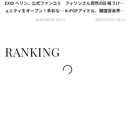
EXID ヘリン、公式ファンコミ
フィソンさん突然の訃報うけ…
ュニティをオープン！多彩なコ
K-POPアイドル、韓国音楽界か
ンテンツに高まる期待
ら哀悼続く
2025/06/02 18:11
2025/03/11 18:13
RANKING