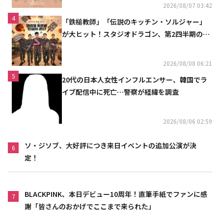
2026/08/07 03:42
4
「鉄槌教師」「伝説のキッチン・ソルジャー」
が大ヒット！スタジオドラゴン、第2四半期の売
上高が黒字に
2026/08/08 06:21
5
20代の日本人女性インフルエンサー、韓国でラ
イブ配信中に死亡…警察が経緯を調査
2026/08/06 02:59
ソ・ジソブ、大好評につき来日イベントの追加公演が決
6
定！
BLACKPINK、本日デビュー10周年！直筆手紙でファンに感
7
謝「皆さんのおかげでここまで来られた」