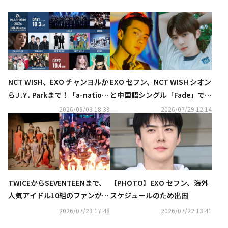
NCT WISH、EXO チャンヨルか
EXO セフン、NCT WISH シオン
らJ․Y․ Parkまで！「a-nation
と中国語シングル「Fade」でコ
2026」第1弾出演アーティスト
ラボ…本日リリース
2026/08/03 18:39
2026/07/29 12:14
発表
TWICEからSEVENTEENまで、
【PHOTO】EXO セフン、海外
人気アイドル10組のファンが熾
スケジュールのため出国
烈なバトル！新サバイバル番組
2026/07/23 17:48
2026/07/22 13:41
「ファンダムステージ」に注目