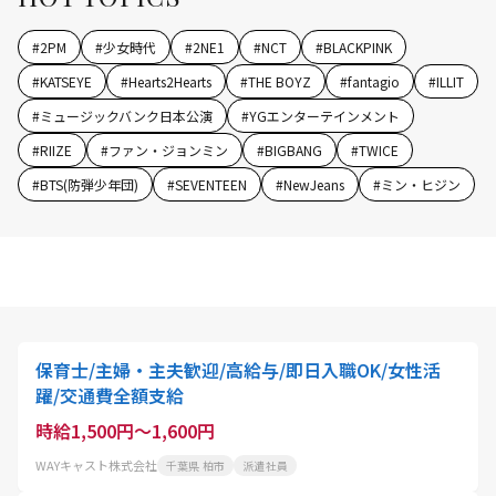
#
2PM
#
少女時代
#
2NE1
#
NCT
#
BLACKPINK
#
KATSEYE
#
Hearts2Hearts
#
THE BOYZ
#
fantagio
#
ILLIT
#
ミュージックバンク日本公演
#
YGエンターテインメント
#
RIIZE
#
ファン・ジョンミン
#
BIGBANG
#
TWICE
#
BTS(防弾少年団)
#
SEVENTEEN
#
NewJeans
#
ミン・ヒジン
保育士/主婦・主夫歓迎/高給与/即日入職OK/女性活
躍/交通費全額支給
時給1,500円～1,600円
WAYキャスト株式会社
千葉県 柏市
派遣社員