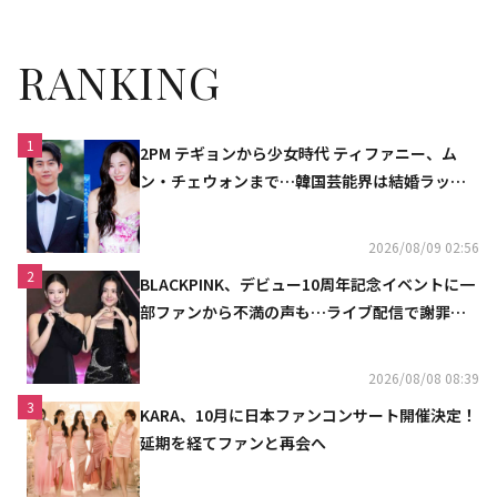
RANKING
1
2PM テギョンから少女時代 ティファニー、ム
ン・チェウォンまで…韓国芸能界は結婚ラッシ
ュ
2026/08/09 02:56
2
BLACKPINK、デビュー10周年記念イベントに一
部ファンから不満の声も…ライブ配信で謝罪
「コミュニケーション不足だった」
2026/08/08 08:39
3
KARA、10月に日本ファンコンサート開催決定！
延期を経てファンと再会へ