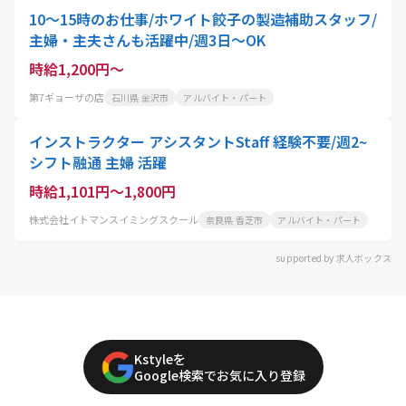
10～15時のお仕事/ホワイト餃子の製造補助スタッフ/
主婦・主夫さんも活躍中/週3日～OK
時給1,200円～
第7ギョーザの店
石川県 金沢市
アルバイト・パート
インストラクター アシスタントStaff 経験不要/週2~
シフト融通 主婦 活躍
時給1,101円～1,800円
株式会社イトマンスイミングスクール
奈良県 香芝市
アルバイト・パート
supported by 求人ボックス
Kstyleを
Google検索でお気に入り登録