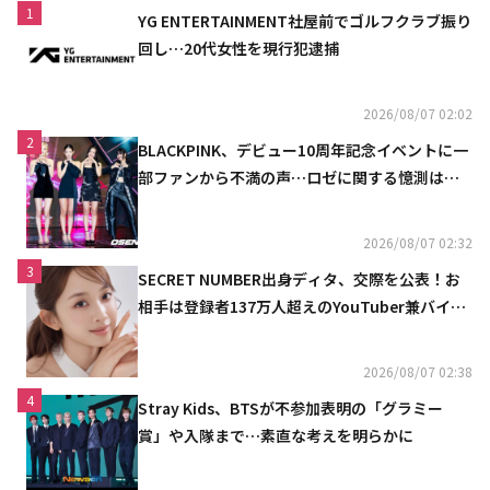
1
YG ENTERTAINMENT社屋前でゴルフクラブ振り
回し…20代女性を現行犯逮捕
2026/08/07 02:02
2
BLACKPINK、デビュー10周年記念イベントに一
部ファンから不満の声…ロゼに関する憶測は否
定
2026/08/07 02:32
3
SECRET NUMBER出身ディタ、交際を公表！お
相手は登録者137万人超えのYouTuber兼バイオ
リニスト
2026/08/07 02:38
4
Stray Kids、BTSが不参加表明の「グラミー
賞」や入隊まで…素直な考えを明らかに