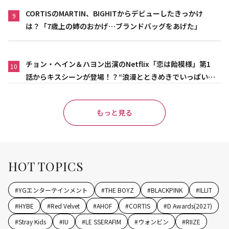
CORTISのMARTIN、BIGHITからデビューしたきっかけ
9
は？「7歳上の姉のおかげ…ブランドバッグをあげた」
チョン・ヘイン＆ハヨン出演のNetflix「恋は飴模様」第1
10
話からキスシーンが登場！？“浪漫とときめきでいっぱいの
作品”
もっと見る
HOT TOPICS
#
YGエンターテインメント
#
THE BOYZ
#
BLACKPINK
#
ILLIT
#
HYBE
#
Red Velvet
#
AHOF
#
CORTIS
#
D Awards(2027)
#
Stray Kids
#
IU
#
LE SSERAFIM
#
ウォンビン
#
RIIZE