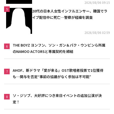
2026/08/06 09:15
5
20代の日本人女性インフルエンサー、韓国でラ
イブ配信中に死亡…警察が経緯を調査
2026/08/06 02:59
THE BOYZ ヨンフン、ソン・ガン＆パク・ウンビンら所属
6
のNAMOO ACTORSと専属契約を締結
AHOF、新ドラマ「愛が来る」OST歌唱者投票で1位獲得
7
も…関与を否定“事前の協議がなく参加は不可能”
ソ・ジソブ、大好評につき来日イベントの追加公演が決
8
定！