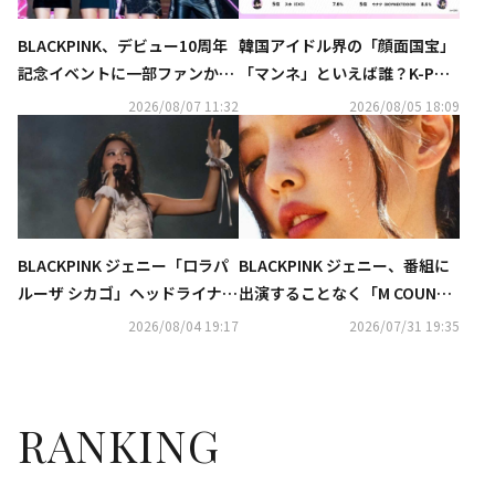
BLACKPINK、デビュー10周年
韓国アイドル界の「顔面国宝」
記念イベントに一部ファンから
「マンネ」といえば誰？K-POP
不満の声…ロゼに関する憶測は
推しタイプ別調査の結果が明ら
2026/08/07 11:32
2026/08/05 18:09
否定
かに
BLACKPINK ジェニー「ロラパ
BLACKPINK ジェニー、番組に
ルーザ シカゴ」ヘッドライナー
出演することなく「M COUNTD
を飾る！熱いステージ披露
OWN」で1位を獲得
2026/08/04 19:17
2026/07/31 19:35
RANKING