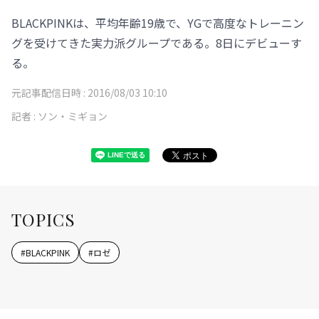
BLACKPINKは、平均年齢19歳で、YGで高度なトレーニン
グを受けてきた実力派グループである。8日にデビューす
る。
元記事配信日時 :
2016/08/03 10:10
記者 :
ソン・ミギョン
TOPICS
#
BLACKPINK
#
ロゼ