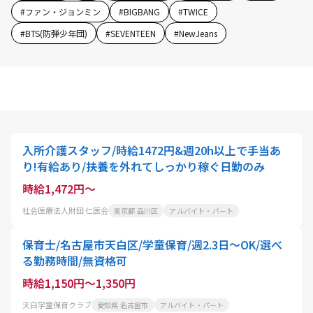
#
ファン・ジョンミン
#
BIGBANG
#
TWICE
#
BTS(防弾少年団)
#
SEVENTEEN
#
NewJeans
入所介護スタッフ/時給1472円&週20h以上で手当あ
り!有給あり/扶養を外れてしっかり稼ぐ日勤のみ
時給1,472円～
社会医療法人財団 仁医会
東京都 品川区
アルバイト・パート
保育士/名古屋市天白区/学童保育/週2.3日～OK/選べ
る勤務時間/無資格可
時給1,150円～1,350円
天白学童保育クラブ
愛知県 名古屋市
アルバイト・パート