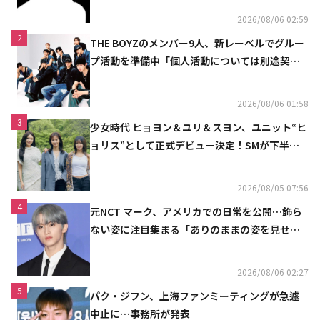
2026/08/06 02:59
2
THE BOYZのメンバー9人、新レーベルでグルー
プ活動を準備中「個人活動については別途契約
へ」
2026/08/06 01:58
3
少女時代 ヒョヨン＆ユリ＆スヨン、ユニット“ヒ
ョリス”として正式デビュー決定！SMが下半期
の計画を公開
2026/08/05 07:56
4
元NCT マーク、アメリカでの日常を公開…飾ら
ない姿に注目集まる「ありのままの姿を見せた
い」（動画あり）
2026/08/06 02:27
5
パク・ジフン、上海ファンミーティングが急遽
中止に…事務所が発表