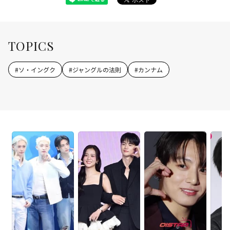
TOPICS
#
ソ・イングク
#
ジャングルの法則
#
カンナム