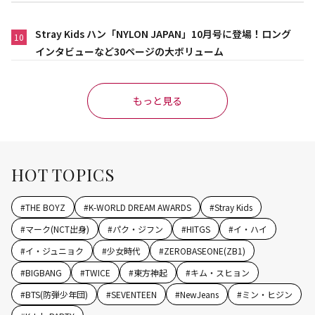
Stray Kids ハン「NYLON JAPAN」10月号に登場！ロング
10
インタビューなど30ページの大ボリューム
もっと見る
HOT TOPICS
#
THE BOYZ
#
K-WORLD DREAM AWARDS
#
Stray Kids
#
マーク(NCT出身)
#
パク・ジフン
#
HITGS
#
イ・ハイ
#
イ・ジュニョク
#
少女時代
#
ZEROBASEONE(ZB1)
#
BIGBANG
#
TWICE
#
東方神起
#
キム・スヒョン
#
BTS(防弾少年団)
#
SEVENTEEN
#
NewJeans
#
ミン・ヒジン