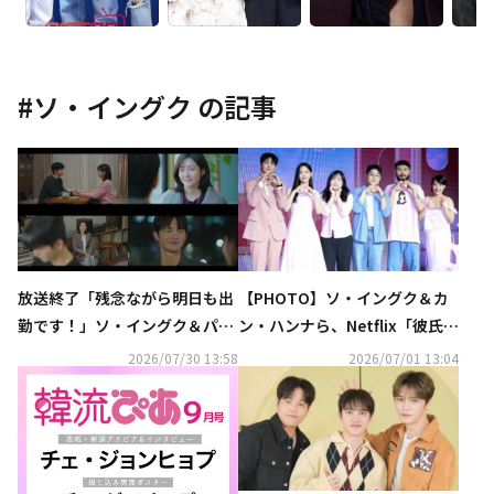
#
ソ・イングク
の記事
放送終了「残念ながら明日も出
【PHOTO】ソ・イングク＆カ
勤です！」ソ・イングク＆パ
ン・ハンナら、Netflix「彼氏彼
ク・ジヒョン、愛と仕事の行方
女いない歴＝年齢、卒業しま
2026/07/30 13:58
2026/07/01 13:04
は？【ネタバレあり】
す」シーズン2の制作発表会に
出席