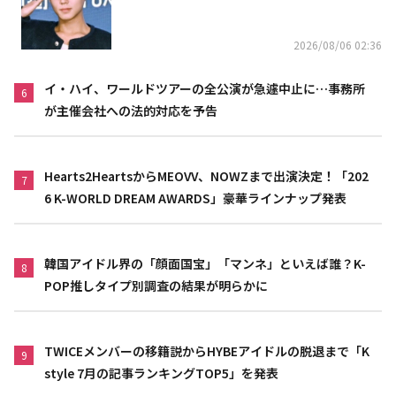
2026/08/06 02:36
イ・ハイ、ワールドツアーの全公演が急遽中止に…事務所
6
が主催会社への法的対応を予告
Hearts2HeartsからMEOVV、NOWZまで出演決定！「202
7
6 K-WORLD DREAM AWARDS」豪華ラインナップ発表
韓国アイドル界の「顔面国宝」「マンネ」といえば誰？K-
8
POP推しタイプ別調査の結果が明らかに
TWICEメンバーの移籍説からHYBEアイドルの脱退まで「K
9
style 7月の記事ランキングTOP5」を発表