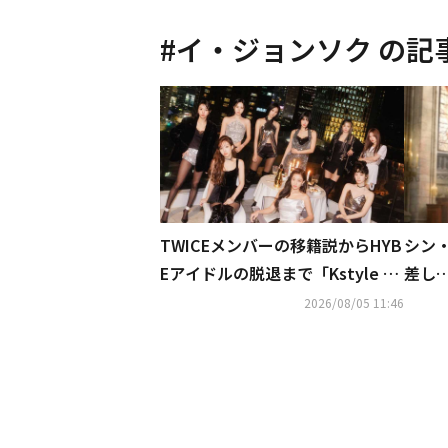
#
イ・ジョンソク
の記
TWICEメンバーの移籍説からHYB
シン
Eアイドルの脱退まで「Kstyle 7
差し
月の記事ランキングTOP5」を発
ます
2026/08/05 11:46
表