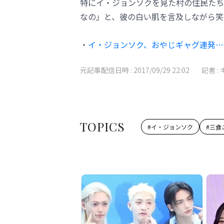
特にイ・ジョンソクを見た村の住民たち
なの」と、彼の白い肌を言及しながら笑
・
イ・ジョンソク、おやじギャグ連発…
元記事配信日時 :
2017/09/29 22:02
記者 :
TOPICS
#
イ・ジョンソク
#
三食