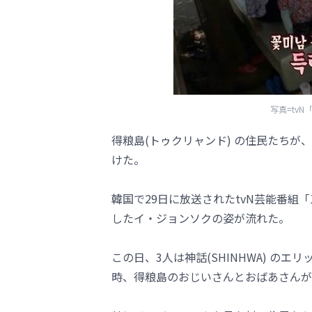
写真=tv
得粮島(トゥクリャンド) の住民たち
けた。
韓国で29日に放送されたtvN芸能番組
したイ・ジョンソクの姿が流れた。
この日、3人は神話(SHINHWA) の
時、得粮島のおじいさんとおばあさんが