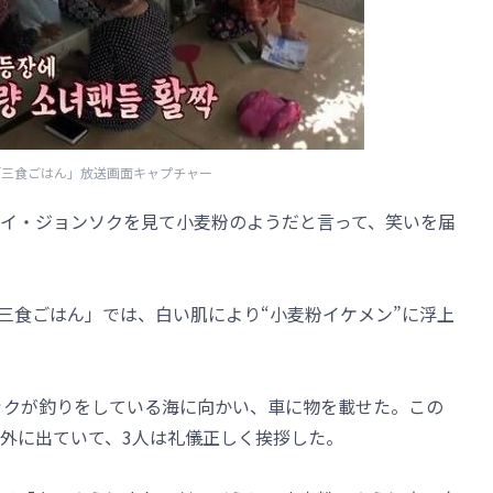
N「三食ごはん」放送画面キャプチャー
が、イ・ジョンソクを見て小麦粉のようだと言って、笑いを届
「三食ごはん」では、白い肌により“小麦粉イケメン”に浮上
エリックが釣りをしている海に向かい、車に物を載せた。この
外に出ていて、3人は礼儀正しく挨拶した。