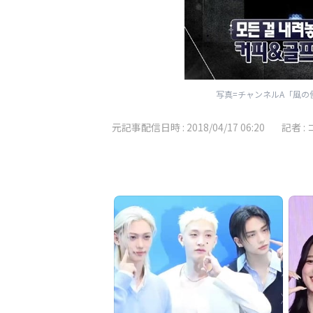
写真=チャンネルA「風
元記事配信日時 :
2018/04/17 06:20
記者 :