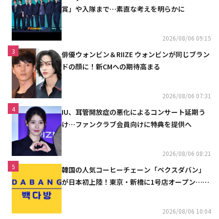
賞」や入隊まで…素直な考えを明らかに
2026/08/06 09:15
3
俳優ウォンビン＆RIIZE ウォンビンが同じブラン
ドの顔に！新CMへの期待高まる
2026/08/06 07:31
4
IU、耳管開放症の悪化によるコンサート延期う
け…ファンクラブ会員向けに特典を提供へ
2026/08/06 08:21
5
韓国の人気コーヒーチェーン「ペクスダバン」
が日本初上陸！東京・新橋に1号店オープン…海
外市場へ本格進出
2026/08/06 10:04