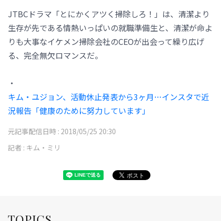
JTBCドラマ「とにかくアツく掃除しろ！」は、清潔より
生存が先である情熱いっぱいの就職準備生と、清潔が命よ
りも大事なイケメン掃除会社のCEOが出会って繰り広げ
る、完全無欠ロマンスだ。
・
キム・ユジョン、活動休止発表から3ヶ月…インスタで近
況報告「健康のために努力しています」
元記事配信日時 :
2018/05/25 20:30
記者 :
キム・ミリ
TOPICS