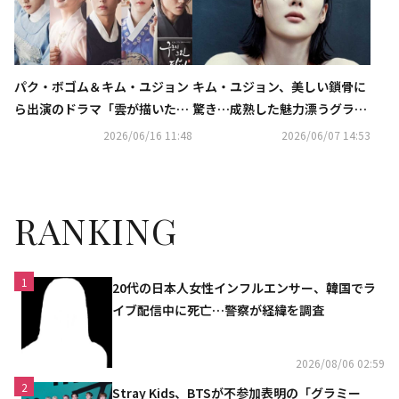
パク・ボゴム＆キム・ユジョン
キム・ユジョン、美しい鎖骨に
ら出演のドラマ「雲が描いた月
驚き…成熟した魅力漂うグラビ
明り」放送10周年を記念し特別
ア公開
2026/06/16 11:48
2026/06/07 14:53
番組を予告
RANKING
1
20代の日本人女性インフルエンサー、韓国でラ
イブ配信中に死亡…警察が経緯を調査
2026/08/06 02:59
2
Stray Kids、BTSが不参加表明の「グラミー