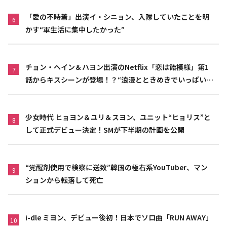
「愛の不時着」出演イ・シニョン、入隊していたことを明
6
かす“軍生活に集中したかった”
チョン・ヘイン＆ハヨン出演のNetflix「恋は飴模様」第1
7
話からキスシーンが登場！？“浪漫とときめきでいっぱいの
作品”
少女時代 ヒョヨン＆ユリ＆スヨン、ユニット“ヒョリス”と
8
して正式デビュー決定！SMが下半期の計画を公開
“覚醒剤使用で検察に送致”韓国の極右系YouTuber、マン
9
ションから転落して死亡
i-dle ミヨン、デビュー後初！日本でソロ曲「RUN AWAY」
10