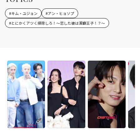
#
キム・ユジョン
#
アン・ヒョソプ
#
とにかくアツく掃除しろ！～恋した彼は潔癖王子！？～