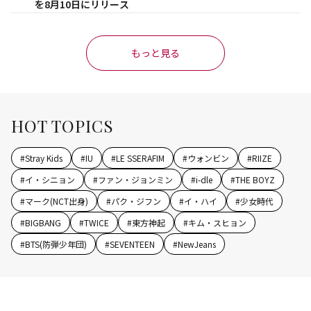
を8月10日にリリース
もっと見る
HOT TOPICS
#
Stray Kids
#
IU
#
LE SSERAFIM
#
ウォンビン
#
RIIZE
#
イ・シニョン
#
ファン・ジョンミン
#
i-dle
#
THE BOYZ
#
マーク(NCT出身)
#
パク・ジフン
#
イ・ハイ
#
少女時代
#
BIGBANG
#
TWICE
#
東方神起
#
キム・スヒョン
#
BTS(防弾少年団)
#
SEVENTEEN
#
NewJeans