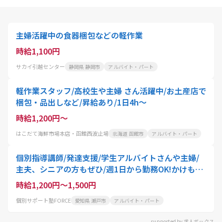
主婦活躍中の食器梱包などの軽作業
時給1,100円
サカイ引越センター
静岡県 静岡市
アルバイト・パート
軽作業スタッフ/高校生や主婦 さん活躍中/お土産店で
梱包・品出しなど/昇給あり/1日4h～
時給1,200円～
はこだて海鮮市場本店・函館西波止場
北海道 函館市
アルバイト・パート
個別指導講師/発達支援/学生アルバイトさんや主婦/
主夫、シニアの方もぜひ/週1日から勤務OK!かけもち
バイトにもおすすめ
時給1,200円～1,500円
個別サポート塾FORCE
愛知県 瀬戸市
アルバイト・パート
supported by 求人ボックス