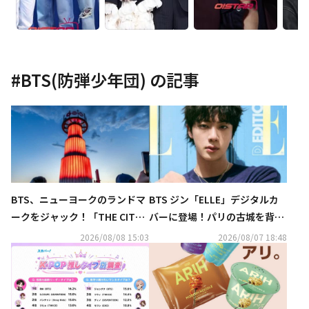
#
BTS(防弾少年団)
の記事
BTS、ニューヨークのランドマ
BTS ジン「ELLE」デジタルカ
ークをジャック！「THE CIT
バーに登場！パリの古城を背景
Y」プロジェクトが大盛況
に優雅な魅力アピール（動画あ
2026/08/08 15:03
2026/08/07 18:48
り）