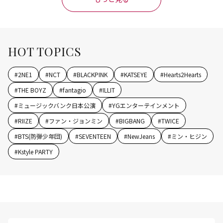
HOT TOPICS
#
2NE1
#
NCT
#
BLACKPINK
#
KATSEYE
#
Hearts2Hearts
#
THE BOYZ
#
fantagio
#
ILLIT
#
ミュージックバンク日本公演
#
YGエンターテインメント
#
RIIZE
#
ファン・ジョンミン
#
BIGBANG
#
TWICE
#
BTS(防弾少年団)
#
SEVENTEEN
#
NewJeans
#
ミン・ヒジン
#
Kstyle PARTY