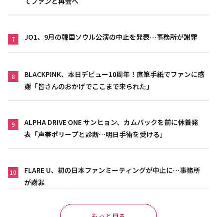
てファンと再会へ
JO1、9月の韓国ソウル公演の中止を発表…事務所が謝罪
7
BLACKPINK、本日デビュー10周年！直筆手紙でファンに感
8
謝「皆さんのおかげでここまで来られた」
ALPHA DRIVE ONE サンヒョン、カムバックを前に休養発
9
表「声帯ポリープと診断…明日手術を受ける」
FLARE U、初の日本ファンミーティングが中止に…事務所
10
が謝罪
もっと見る