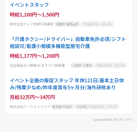
イベントスタッフ
時給1,200円～1,500円
株式会社セレマ京都北事業部
京都府 福知山市
アルバイト・パート
「介護タクシー/ドライバー」自動車免許必須/シフト
相談可/看護小規模多機能型居宅介護
時給1,177円～1,200円
社会福祉法人朋寿会/あすか八尾看護多機能
大阪府 八尾市
アルバイト・パート
イベント企画の販促スタッフ 年休121日/基本土日休
み/残業少なめ/昨年度賞与5ヶ月分/海外研修あり
月給32万円～34万円
株式会社ワールドスクエア
東京都 中央区
正社員 / アルバイト・パート
supported by 求人ボックス