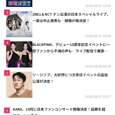
2026/08/07 10:00
3
2NE1＆NCT テン出演の日本スペシャルライブ、
一度は中止発表も…開催が再決定！
2026/08/07 09:56
4
BLACKPINK、デビュー10周年記念イベントに一
部ファンから不満の声も…ライブ配信で謝罪
「コミュニケーション不足だった」
2026/08/08 08:39
5
ソ・ジソブ、大好評につき来日イベントの追加
公演が決定！
2026/08/07 03:57
KARA、10月に日本ファンコンサート開催決定！延期を経
6