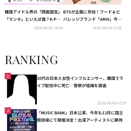
韓国アイドル界の「顔面国宝」
BTSが企画に参加！フード＆ビ
「マンネ」といえば誰？K-POP
バレッジブランド「ARIH」今夏
推しタイプ別調査の結果が明ら
に日本初上陸…イベントも開催
2026/08/05 18:09
2026/08/04 15:58
かに
決定
RANKING
1
20代の日本人女性インフルエンサー、韓国でラ
イブ配信中に死亡…警察が経緯を調査
2026/08/06 02:59
2
「MUSIC BANK」日本公演、今年も12月に国立
競技場にて開催決定！出演アーティストに期待