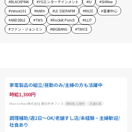
#
BLACKPINK
#
YGエンターテインメント
#
IU
#
SHINee
#
Venue101
#
KARA
#
LE SSERAFIM
#
RIIZE
#
音楽中心
#
AND2BLE
#
TWS
#
Rocket Punch
#
ILLIT
#
ファン・ジョンミン
#
BIGBANG
#
TWICE
家電製品の組立/昼勤のみ/主婦の方も活躍中
時給1,300円
Man to Man株式会社 春日井オフィス
愛知県 江南市
派遣社員
調理補助/週2日～OK/老舗すし店/未経験・主婦歓迎/
社食あり