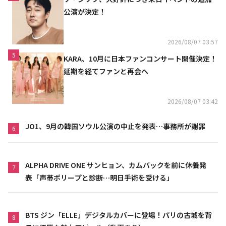
公演が決定！
2026/08/07 03:57
5
KARA、10月に日本ファンコンサート開催決定！
延期を経てファンと再会へ
2026/08/07 03:42
JO1、9月の韓国ソウル公演の中止を発表…事務所が謝罪
6
ALPHA DRIVE ONE サンヒョン、カムバックを前に休養発
7
表「声帯ポリープと診断…明日手術を受ける」
BTS ジン「ELLE」デジタルカバーに登場！パリの古城を背
8