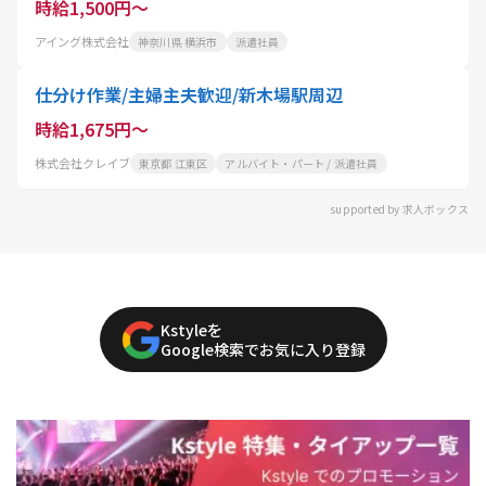
時給1,500円～
アイング株式会社
神奈川県 横浜市
派遣社員
仕分け作業/主婦主夫歓迎/新木場駅周辺
時給1,675円～
株式会社クレイブ
東京都 江東区
アルバイト・パート / 派遣社員
supported by 求人ボックス
Kstyleを
Google検索でお気に入り登録