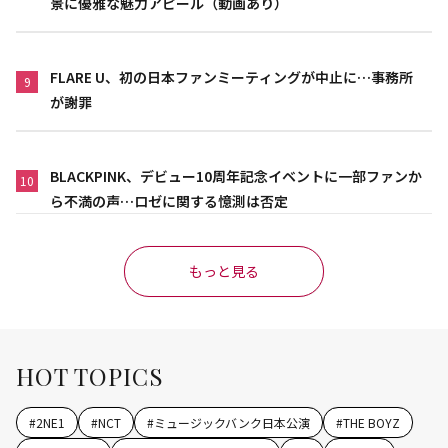
景に優雅な魅力アピール（動画あり）
FLARE U、初の日本ファンミーティングが中止に…事務所
9
が謝罪
BLACKPINK、デビュー10周年記念イベントに一部ファンか
10
ら不満の声…ロゼに関する憶測は否定
もっと見る
HOT TOPICS
#
2NE1
#
NCT
#
ミュージックバンク日本公演
#
THE BOYZ