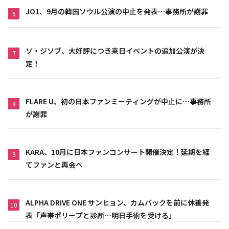
JO1、9月の韓国ソウル公演の中止を発表…事務所が謝罪
6
ソ・ジソブ、大好評につき来日イベントの追加公演が決
7
定！
FLARE U、初の日本ファンミーティングが中止に…事務所
8
が謝罪
KARA、10月に日本ファンコンサート開催決定！延期を経
9
てファンと再会へ
ALPHA DRIVE ONE サンヒョン、カムバックを前に休養発
10
表「声帯ポリープと診断…明日手術を受ける」