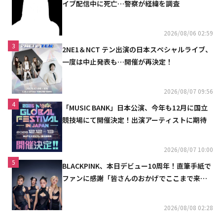
イブ配信中に死亡…警察が経緯を調査
2026/08/06 02:59
3
2NE1＆NCT テン出演の日本スペシャルライブ、
一度は中止発表も…開催が再決定！
2026/08/07 09:56
4
「MUSIC BANK」日本公演、今年も12月に国立
競技場にて開催決定！出演アーティストに期待
2026/08/07 10:00
5
BLACKPINK、本日デビュー10周年！直筆手紙で
ファンに感謝「皆さんのおかげでここまで来ら
れた」
2026/08/08 02:28