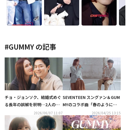
#
GUMMY
の記事
チョ・ジョンソク、結婚式めぐ
SEVENTEEN スングァン＆GUM
る長年の誤解を釈明…2人の娘
MYのコラボ曲「春のように君
にも言及
は」ライブクリップ映像を公開
2026/06/07 11:07
2026/04/25 13:15