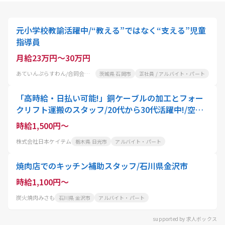
元小学校教諭活躍中/“教える”ではなく“支える”児童
指導員
月給23万円～30万円
あていんぷらすわん/合同会社健幸
茨城県 石岡市
正社員 / アルバイト・パート
「高時給・日払い可能!」銅ケーブルの加工とフォー
クリフト運搬のスタッフ/20代から30代活躍中!/空調
完備
時給1,500円～
株式会社日本ケイテム
栃木県 日光市
アルバイト・パート
焼肉店でのキッチン補助スタッフ/石川県金沢市
時給1,100円～
炭火焼肉みさも
石川県 金沢市
アルバイト・パート
supported by 求人ボックス