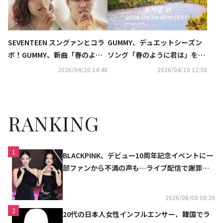
SEVENTEEN スングァンとコラ
GUMMY、デュエットシーズン
ボ！GUMMY、新曲「春のよう
ソング「春のように君は」を4
に君は」サビの一部を公開
月24日にリリース決定！
2026/04/20 14:48
2026/04/10 12:58
RANKING
1
BLACKPINK、デビュー10周年記念イベントに一
部ファンから不満の声も…ライブ配信で謝罪
「コミュニケーション不足だった」
2026/08/08 08:39
2
20代の日本人女性インフルエンサー、韓国でラ