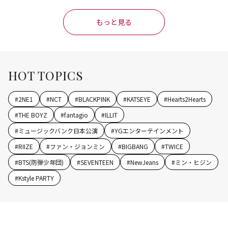
もっと見る
HOT TOPICS
#
2NE1
#
NCT
#
BLACKPINK
#
KATSEYE
#
Hearts2Hearts
#
THE BOYZ
#
fantagio
#
ILLIT
#
ミュージックバンク日本公演
#
YGエンターテインメント
#
RIIZE
#
ファン・ジョンミン
#
BIGBANG
#
TWICE
#
BTS(防弾少年団)
#
SEVENTEEN
#
NewJeans
#
ミン・ヒジン
#
Kstyle PARTY