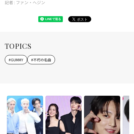
記者 :
ファン・ヘジン
TOPICS
#
GUMMY
#
不朽の名曲