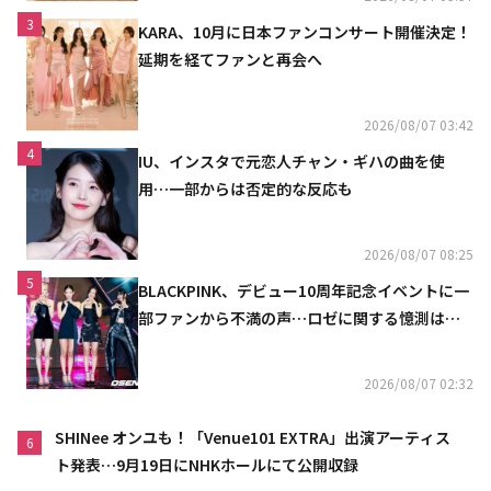
3
KARA、10月に日本ファンコンサート開催決定！
延期を経てファンと再会へ
2026/08/07 03:42
4
IU、インスタで元恋人チャン・ギハの曲を使
用…一部からは否定的な反応も
2026/08/07 08:25
5
BLACKPINK、デビュー10周年記念イベントに一
部ファンから不満の声…ロゼに関する憶測は否
定
2026/08/07 02:32
SHINee オンユも！「Venue101 EXTRA」出演アーティス
6
ト発表…9月19日にNHKホールにて公開収録