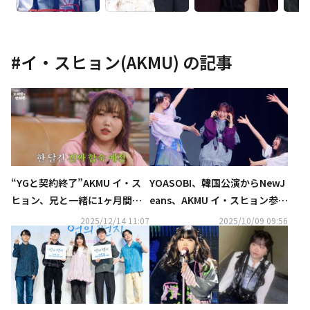
#
イ・スヒョン(AKMU)
の記事
“YGと契約終了”AKMU イ・ス
YOASOBI、韓国公演からNewJ
ヒョン、兄と一緒に1ヶ月間の
eans、AKMU イ・スヒョン参加
合宿？「精神改造へ」（動画あ
のライブ映像をYouTubeで公開
2025/12/14 11:07
2025/10/09 09:56
り）