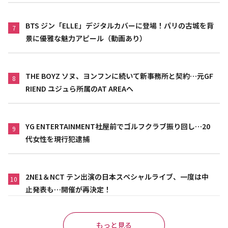
BTS ジン「ELLE」デジタルカバーに登場！パリの古城を背
7
景に優雅な魅力アピール（動画あり）
THE BOYZ ソヌ、ヨンフンに続いて新事務所と契約…元GF
8
RIEND ユジュら所属のAT AREAへ
YG ENTERTAINMENT社屋前でゴルフクラブ振り回し…20
9
代女性を現行犯逮捕
2NE1＆NCT テン出演の日本スペシャルライブ、一度は中
10
止発表も…開催が再決定！
もっと見る