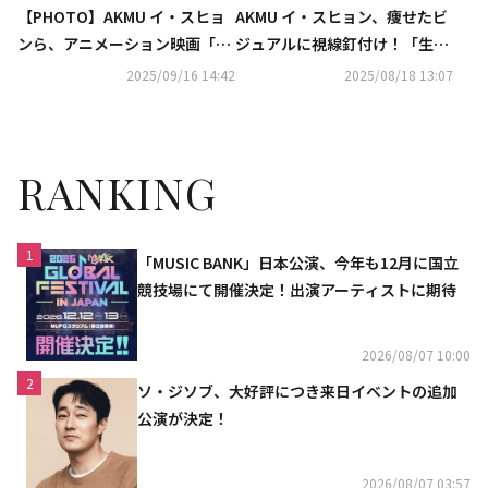
【PHOTO】AKMU イ・スヒョ
AKMU イ・スヒョン、痩せたビ
ンら、アニメーション映画「縁
ジュアルに視線釘付け！「生ま
の手紙」メディア試写会に出席
れてから1番健康」
2025/09/16 14:42
2025/08/18 13:07
RANKING
1
「MUSIC BANK」日本公演、今年も12月に国立
競技場にて開催決定！出演アーティストに期待
2026/08/07 10:00
2
ソ・ジソブ、大好評につき来日イベントの追加
公演が決定！
2026/08/07 03:57