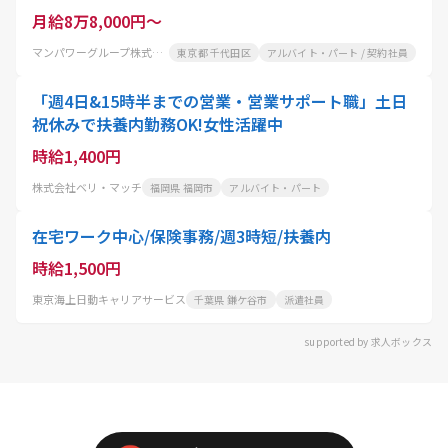
月給8万8,000円～
マンパワーグループ株式会社
東京都 千代田区
アルバイト・パート / 契約社員
「週4日&15時半までの営業・営業サポート職」土日
祝休みで扶養内勤務OK!女性活躍中
時給1,400円
株式会社ベリ・マッチ
福岡県 福岡市
アルバイト・パート
在宅ワーク中心/保険事務/週3時短/扶養内
時給1,500円
東京海上日動キャリアサービス
千葉県 鎌ケ谷市
派遣社員
supported by 求人ボックス