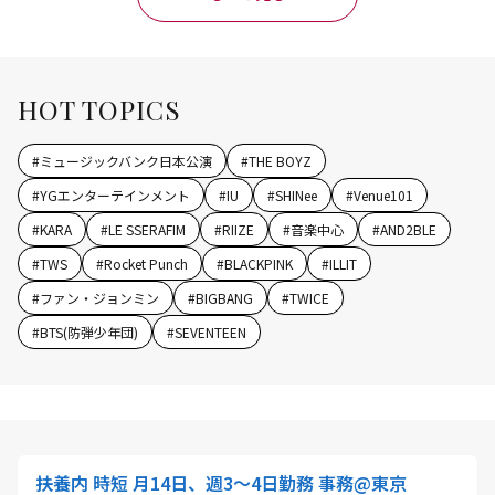
HOT TOPICS
#
ミュージックバンク日本公演
#
THE BOYZ
#
YGエンターテインメント
#
IU
#
SHINee
#
Venue101
#
KARA
#
LE SSERAFIM
#
RIIZE
#
音楽中心
#
AND2BLE
#
TWS
#
Rocket Punch
#
BLACKPINK
#
ILLIT
#
ファン・ジョンミン
#
BIGBANG
#
TWICE
#
BTS(防弾少年団)
#
SEVENTEEN
扶養内 時短 月14日、週3～4日勤務 事務@東京