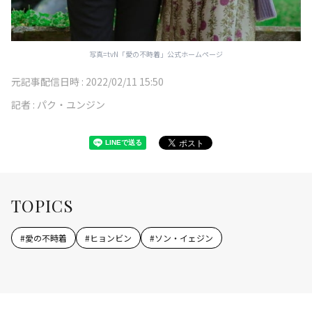
写真=tvN「愛の不時着」公式ホームページ
元記事配信日時 :
2022/02/11 15:50
記者 :
パク・ユンジン
TOPICS
#
愛の不時着
#
ヒョンビン
#
ソン・イェジン