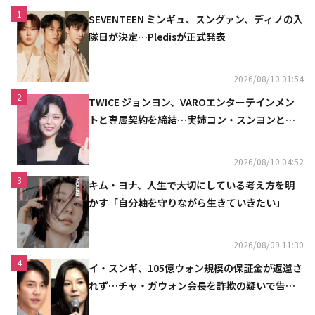
1
SEVENTEEN ミンギュ、スングァン、ディノの入
隊日が決定…Pledisが正式発表
2026/08/10 01:54
2
TWICE ジョンヨン、VAROエンターテインメン
トと専属契約を締結…実姉コン・スンヨンと同
じ事務所（公式）
2026/08/10 04:52
3
キム・ヨナ、人生で大切にしている考え方を明
かす「自分軸を守りながら生きていきたい」
2026/08/09 11:30
4
イ・スンギ、105億ウォン規模の保証金が返還さ
れず…チャ・ガウォン会長を詐欺の疑いで告訴
へ