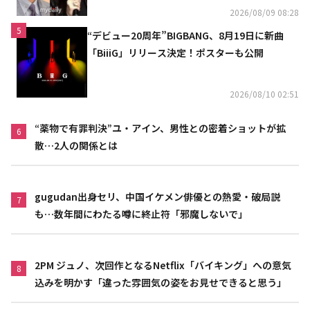
2026/08/09 08:28
5
“デビュー20周年”BIGBANG、8月19日に新曲
「BiiiG」リリース決定！ポスターも公開
2026/08/10 02:51
“薬物で有罪判決”ユ・アイン、男性との密着ショットが拡
6
散…2人の関係とは
gugudan出身セリ、中国イケメン俳優との熱愛・破局説
7
も…数年間にわたる噂に終止符「邪魔しないで」
2PM ジュノ、次回作となるNetflix「バイキング」への意気
8
込みを明かす「違った雰囲気の姿をお見せできると思う」