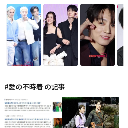
#
愛の不時着
の記事