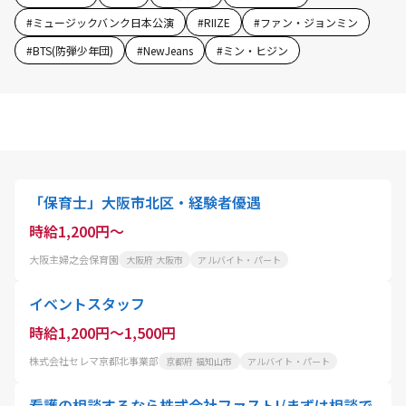
#
ミュージックバンク日本公演
#
RIIZE
#
ファン・ジョンミン
#
BTS(防弾少年団)
#
NewJeans
#
ミン・ヒジン
「保育士」大阪市北区・経験者優遇
時給1,200円～
大阪主婦之会保育園
大阪府 大阪市
アルバイト・パート
イベントスタッフ
時給1,200円～1,500円
株式会社セレマ京都北事業部
京都府 福知山市
アルバイト・パート
看護の相談するなら株式会社ファスト!/まずは相談で