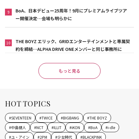
BoA、日本デビュー25周年！9月にプレミアムライブツア
9
ー開催決定…会場も明らかに
THE BOYZ エリック、GRIDエンターテインメントと専属契
10
約を締結…ALPHA DRIVE ONEメンバーと同じ事務所に
もっと見る
HOT TOPICS
#
SEVENTEEN
#
TWICE
#
BIGBANG
#
THE BOYZ
#
中島健人
#
NCT
#
ILLIT
#
iKON
#
BoA
#
i-dle
#
ユ・アイン
#
2PM
#
少女時代
#
BLACKPINK