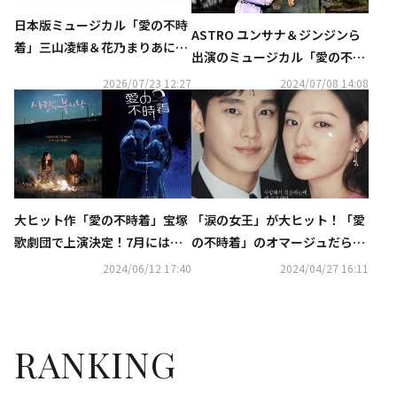
日本版ミュージカル「愛の不時
ASTRO ユンサナ＆ジンジンら
着」三山凌輝＆花乃まりあに不
出演のミュージカル「愛の不時
倫報道・双方が否定…韓国メデ
着」新国立劇場にて開幕！
2026/07/23 12:27
2024/07/08 14:08
ィアも報道
大ヒット作「愛の不時着」宝塚
「涙の女王」が大ヒット！「愛
歌劇団で上演決定！7月にはミ
の不時着」のオマージュだら
ュージカルが新国立劇場に進出
け…まさかのカメオにも注目
2024/06/12 17:40
2024/04/27 16:11
RANKING