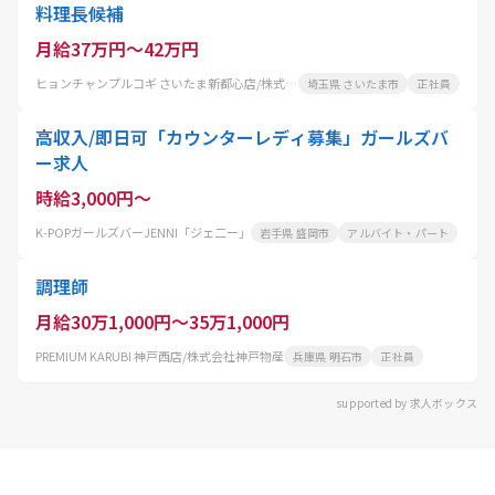
料理長候補
月給37万円～42万円
ヒョンチャンプルコギ さいたま新都心店/株式会社 コーフク
埼玉県 さいたま市
正社員
高収入/即日可「カウンターレディ募集」ガールズバ
ー求人
時給3,000円～
K-POPガールズバーJENNI「ジェ二ー」
岩手県 盛岡市
アルバイト・パート
調理師
月給30万1,000円～35万1,000円
PREMIUM KARUBI 神戸西店/株式会社神戸物産
兵庫県 明石市
正社員
supported by 求人ボックス