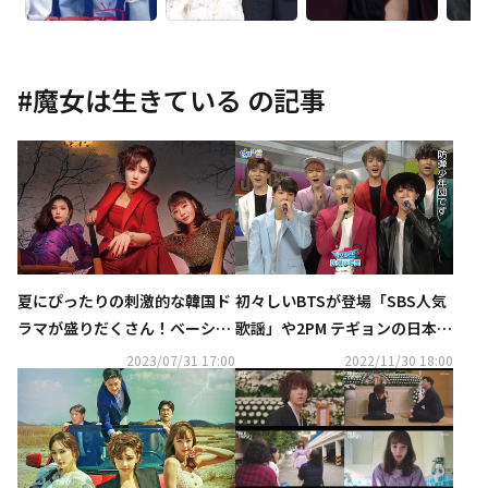
#
魔女は生きている
の記事
夏にぴったりの刺激的な韓国ド
初々しいBTSが登場「SBS人気
ラマが盛りだくさん！ベーシッ
歌謡」や2PM テギョンの日本イ
ク初放送も…CSホームドラマチ
ベント＆ASTRO出演番組も！1
2023/07/31 17:00
2022/11/30 18:00
ャンネル8月ラインナップ
2月のCS衛星劇場に注目