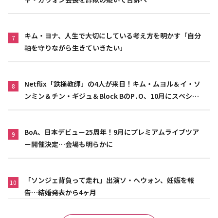
キム・ヨナ、人生で大切にしている考え方を明かす「自分
7
軸を守りながら生きていきたい」
Netflix「鉄槌教師」の4人が来日！キム・ムヨル＆イ・ソ
8
ンミン＆チン・ギジュ＆Block BのP․O、10月にスペシャ
ルファンミーティング開催決定
BoA、日本デビュー25周年！9月にプレミアムライブツア
9
ー開催決定…会場も明らかに
「ソンジェ背負って走れ」出演ソ・ヘウォン、妊娠を報
10
告…結婚発表から4ヶ月