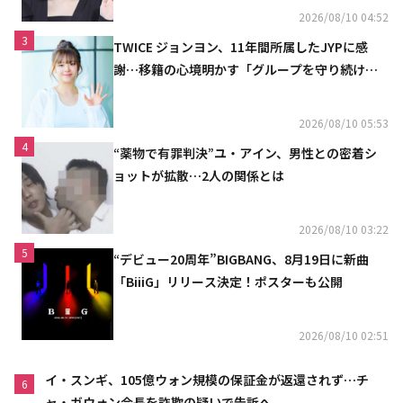
2026/08/10 04:52
3
TWICE ジョンヨン、11年間所属したJYPに感
謝…移籍の心境明かす「グループを守り続け
る」
2026/08/10 05:53
4
“薬物で有罪判決”ユ・アイン、男性との密着シ
ョットが拡散…2人の関係とは
2026/08/10 03:22
5
“デビュー20周年”BIGBANG、8月19日に新曲
「BiiiG」リリース決定！ポスターも公開
2026/08/10 02:51
イ・スンギ、105億ウォン規模の保証金が返還されず…チ
6
ャ・ガウォン会長を詐欺の疑いで告訴へ