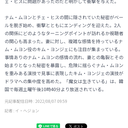
ェ・ヒスに問題があったのだと明かして衝撃を与えた。
ナム・ムヨンとチェ・ヒスの間に隠されていた秘密がベー
ルを脱ぎ始め、衝撃とともにエンディングを迎えた。2人
の関係にどのようなターニングポイントが訪れるか視聴者
の関心も高まった。妻に対し、複雑な感情を持っているナ
ム・ムヨン役のキム・ヨンジェにも注目が集まっている。
事情ありのナム・ムヨンの感情の流れ、妻との亀裂とその
始まりとなった秘密を暴露し、危険に揺らぐナム・ムヨン
を重みある演技で見事に表現したキム・ヨンジェの演技が
ドラマへの集中度を高めた。「魔女は生きている」は、韓
国で毎週土曜午後10時40分より放送されている。
元記事配信日時 :
2022/08/07 09:59
記者 :
イ・ヘジョン