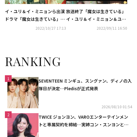
イ・ユリ＆イ・ミニョンら出演
放送終了「魔女は生きている」
ドラマ「魔女は生きている」衛
イ・ユリ＆イ・ミニョン＆ユ
星劇場にて12月より日本初放送
ン・ソイ、苦労の末に掴んだ3
2022/10/27 17:13
2022/09/11 16:50
人の運命は？【ネタバレあり】
RANKING
1
SEVENTEEN ミンギュ、スングァン、ディノの入
隊日が決定…Pledisが正式発表
2026/08/10 01:54
2
TWICE ジョンヨン、VAROエンターテインメン
トと専属契約を締結…実姉コン・スンヨンと同
じ事務所（公式）