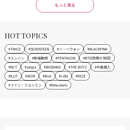
もっと見る
HOT TOPICS
#
TWICE
#
SEVENTEEN
#
ソ・ヘウォン
#
BLACKPINK
#
スンハン
#
鉄槌教師
#
PENTAGON
#
BTS(防弾少年団)
#
NCT
#
aespa
#
BIGBANG
#
THE BOYZ
#
中島健人
#
ILLIT
#
iKON
#
BoA
#
i-dle
#
RIIZE
#
ファン・ジョンミン
#
NewJeans