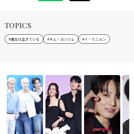
TOPICS
#
魔女は生きている
#
キム・ヨンジェ
#
イ・ミニョン