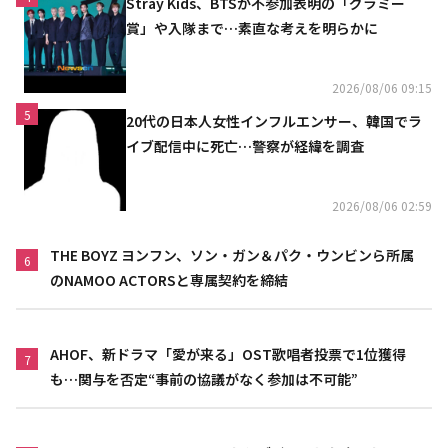
Stray Kids、BTSが不参加表明の「グラミー
賞」や入隊まで…素直な考えを明らかに
2026/08/06 09:15
5
20代の日本人女性インフルエンサー、韓国でラ
イブ配信中に死亡…警察が経緯を調査
2026/08/06 02:59
THE BOYZ ヨンフン、ソン・ガン＆パク・ウンビンら所属
6
のNAMOO ACTORSと専属契約を締結
AHOF、新ドラマ「愛が来る」OST歌唱者投票で1位獲得
7
も…関与を否定“事前の協議がなく参加は不可能”