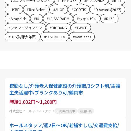
#
YGエンターテインメント
#
THE BOYZ
#
BLACKPINK
#
ILLIT
#
HYBE
#
Red Velvet
#
AHOF
#
CORTIS
#
D Awards(2027)
#
Stray Kids
#
IU
#
LE SSERAFIM
#
ウォンビン
#
RIIZE
#
ファン・ジョンミン
#
BIGBANG
#
TWICE
#
BTS(防弾少年団)
#
SEVENTEEN
#
NewJeans
夜勤なし/介護老人保健施設の介護職/3シフト制/主婦
主夫活躍中/ブランクあり可/鶴岡市
時給1,032円～1,200円
株式会社ヒロキャリアスタッフ
山形県 鶴岡市
派遣社員
ホールスタッフ/週2日〜OK/老舗すし店/交通費支給/