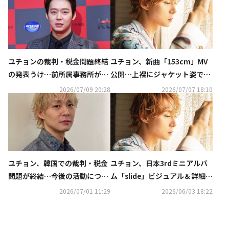
ユチョンの裁判・税金問題終結
ユチョン、新曲「153cm」MV
の発表うけ…前所属事務所が反
公開…上裸にジャケット姿でパ
論「法的紛争は現在も進行中」
フォーマンス披露
2026/07/09 20:28
2026/07/07 18:10
ユチョン、韓国での裁判・税金
ユチョン、日本3rdミニアルバ
問題が終結…今後の活動につい
ム「slide」ビジュアル＆詳細が
て本人がコメント
解禁！
2026/07/01 11:29
2026/06/03 18:22