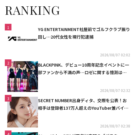
RANKING
1
YG ENTERTAINMENT社屋前でゴルフクラブ振り
回し…20代女性を現行犯逮捕
2026/08/07 02:02
2
BLACKPINK、デビュー10周年記念イベントに一
部ファンから不満の声…ロゼに関する憶測は否
定
2026/08/07 02:32
3
SECRET NUMBER出身ディタ、交際を公表！お
相手は登録者137万人超えのYouTuber兼バイオ
リニスト
2026/08/07 02:38
4