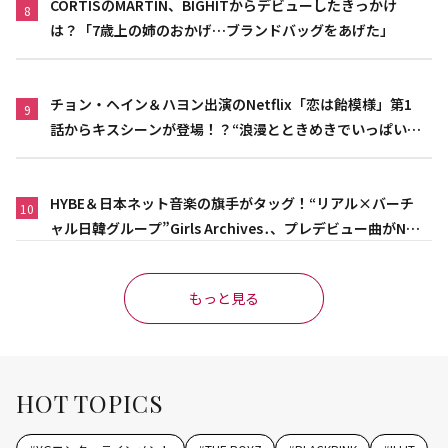
CORTISのMARTIN、BIGHITからデビューしたきっかけ
8
は？「7歳上の姉のおかげ…ブランドバッグをあげた」
チョン・ヘイン＆ハヨン出演のNetflix「恋は飴模様」第1
9
話からキスシーンが登場！？“浪漫とときめきでいっぱいの
作品”
HYBE＆日本ネット音楽の旗手がタッグ！“リアル×バーチ
10
ャル日韓グループ”Girls Archives․、プレデビュー曲がNet
flix映画主題歌に異例の大抜擢
もっと見る
HOT TOPICS