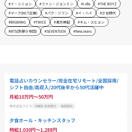
#
イ・シニョン
#
ファン・ジョンミン
#
i-dle
#
THE BOYZ
#
マーク(NCT出身)
#
パク・ジフン
#
イ・ハイ
#
少女時代
#
BIGBANG
#
TWICE
#
東方神起
#
キム・スヒョン
#
BTS(防弾少年団)
#
SEVENTEEN
#
NewJeans
電話占いカウンセラー/完全在宅リモート/全国採用/
シフト自由/高収入/20代後半から50代活躍中
月給10万円～50万円
株式会社スピカ
沖縄県 多良間村
業務委託
夕食ホール・キッチンスタッフ
時給1,030円～1,288円