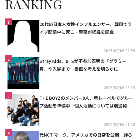
RANKING
1
20代の日本人女性インフルエンサー、韓国でラ
イブ配信中に死亡…警察が経緯を調査
2026/08/06 02:59
2
Stray Kids、BTSが不参加表明の「グラミー
賞」や入隊まで…素直な考えを明らかに
2026/08/06 09:15
3
THE BOYZのメンバー9人、新レーベルでグルー
プ活動を準備中「個人活動については別途契約
へ」
2026/08/06 01:58
4
元NCT マーク、アメリカでの日常を公開…飾ら