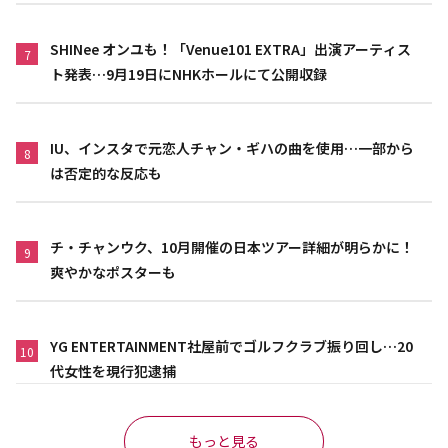
SHINee オンユも！「Venue101 EXTRA」出演アーティス
7
ト発表…9月19日にNHKホールにて公開収録
IU、インスタで元恋人チャン・ギハの曲を使用…一部から
8
は否定的な反応も
チ・チャンウク、10月開催の日本ツアー詳細が明らかに！
9
爽やかなポスターも
YG ENTERTAINMENT社屋前でゴルフクラブ振り回し…20
10
代女性を現行犯逮捕
もっと見る