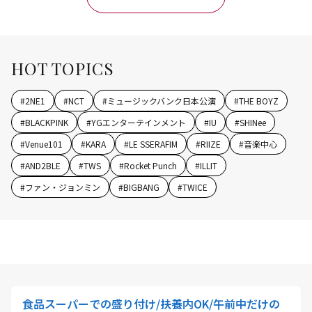
HOT TOPICS
#
2NE1
#
NCT
#
ミュージックバンク日本公演
#
THE BOYZ
#
BLACKPINK
#
YGエンターテインメント
#
IU
#
SHINee
#
Venue101
#
KARA
#
LE SSERAFIM
#
RIIZE
#
音楽中心
#
AND2BLE
#
TWS
#
Rocket Punch
#
ILLIT
#
ファン・ジョンミン
#
BIGBANG
#
TWICE
食品スーパーでの盛り付け/扶養内OK/午前中だけの