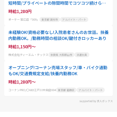
短時間/プライベートの隙間時間でコツコツ続けられ
る
時給1,280円
オーケー 狛江店「009」
東京都 調布市
アルバイト・パート
未経験OK!資格必要なし!入院患者さんのお世話。扶養
内勤務OK。/勤務時間の相談OK/鍵付きロッカーあり
時給1,150円～
株式会社ティーエム・テックス
奈良県 大和郡山市
派遣社員
オープニング!コーナン売場スタッフ/車・バイク通勤
もOK/交通費規定支給/扶養内勤務OK
時給1,280円～
コーナンPRO/〇683江戸川中央店004
東京都 葛飾区
アルバイト・パート
supported by 求人ボックス