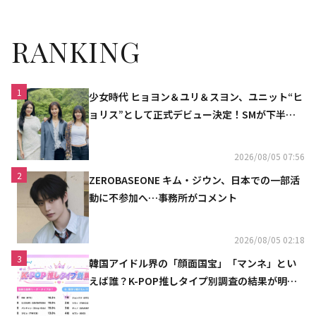
RANKING
1
少女時代 ヒョヨン＆ユリ＆スヨン、ユニット“ヒ
ョリス”として正式デビュー決定！SMが下半期
の計画を公開
2026/08/05 07:56
2
ZEROBASEONE キム・ジウン、日本での一部活
動に不参加へ…事務所がコメント
2026/08/05 02:18
3
韓国アイドル界の「顔面国宝」「マンネ」とい
えば誰？K-POP推しタイプ別調査の結果が明ら
かに