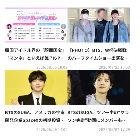
韓国アイドル界の「顔面国宝」
【PHOTO】BTS、W杯決勝戦
「マンネ」といえば誰？K-POP
のハーフタイムショー出演を終
推しタイプ別調査の結果が明ら
えてアメリカから帰国（動画あ
2026/08/05 18:09
2026/07/21 10:53
かに
り）
BTSのSUGA、アメリカの宇宙
BTSのSUGA、ツアー中の“マラ
開発企業SpaceXの初期投資家
ソン完走”動画にメンバーも爆
だった？報道に事務所がコメン
笑！「編集が面白すぎる」と話
2026/06/29 14:02
2026/06/02 17:29
ト
題に