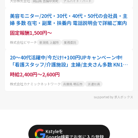
大惣株式会社
岡山県 吉備中央町
アルバイト・パート
美容モニター/20代・30代・40代・50代の会社員・主
婦 多数 在宅・副業・扶養内 電話説明会で詳細ご案内
固定報酬1,500円～
株式会社ビサーチ
新潟県 上越市
業務委託
20～40代活躍中/今だけ!+100円UPキャンペーン中!
「看護スタッフ/介護施設」主婦/主夫さん多数 KN10/
魚住駅エリアの介護施設で健康管理・服薬管理 週2日
時給2,400円～2,600円
～OK 経験を活かせる 日勤のみ 残業なし シフト自由/
株式会社カナミックネットワーク
兵庫県 明石市
派遣社員
短期OK
supported by 求人ボックス
Kstyleを
Google検索でお気に入り登録