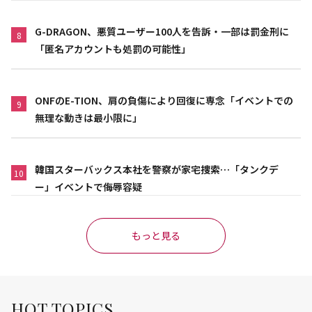
G-DRAGON、悪質ユーザー100人を告訴・一部は罰金刑に
8
「匿名アカウントも処罰の可能性」
ONFのE-TION、肩の負傷により回復に専念「イベントでの
9
無理な動きは最小限に」
韓国スターバックス本社を警察が家宅捜索…「タンクデ
10
ー」イベントで侮辱容疑
もっと見る
HOT TOPICS