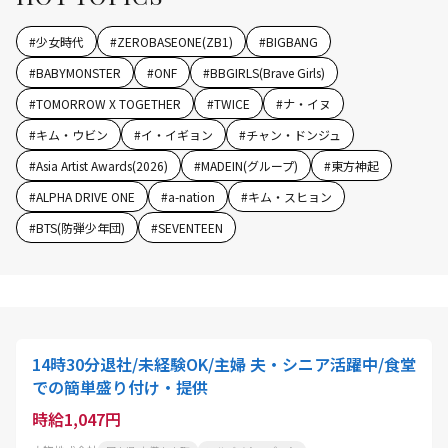
#
少女時代
#
ZEROBASEONE(ZB1)
#
BIGBANG
#
BABYMONSTER
#
ONF
#
BBGIRLS(Brave Girls)
#
TOMORROW X TOGETHER
#
TWICE
#
ナ・イヌ
#
キム・ウビン
#
イ・イギョン
#
チャン・ドンジュ
#
Asia Artist Awards(2026)
#
MADEIN(グループ)
#
東方神起
#
ALPHA DRIVE ONE
#
a-nation
#
キム・スヒョン
#
BTS(防弾少年団)
#
SEVENTEEN
14時30分退社/未経験OK/主婦 夫・シニア活躍中/食堂
での簡単盛り付け・提供
時給1,047円