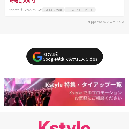
時給1,300円
Yahataすしべん此木店
石川県 穴水町
アルバイト・パート
supported by 求人ボックス
Kstyleを
Google検索でお気に入り登録