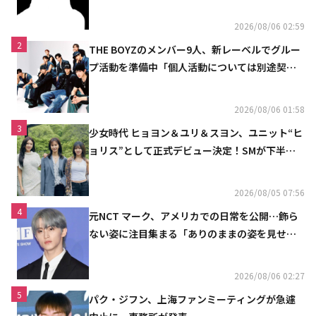
2026/08/06 02:59
2
THE BOYZのメンバー9人、新レーベルでグルー
プ活動を準備中「個人活動については別途契約
へ」
2026/08/06 01:58
3
少女時代 ヒョヨン＆ユリ＆スヨン、ユニット“ヒ
ョリス”として正式デビュー決定！SMが下半期
の計画を公開
2026/08/05 07:56
4
元NCT マーク、アメリカでの日常を公開…飾ら
ない姿に注目集まる「ありのままの姿を見せた
い」（動画あり）
2026/08/06 02:27
5
パク・ジフン、上海ファンミーティングが急遽