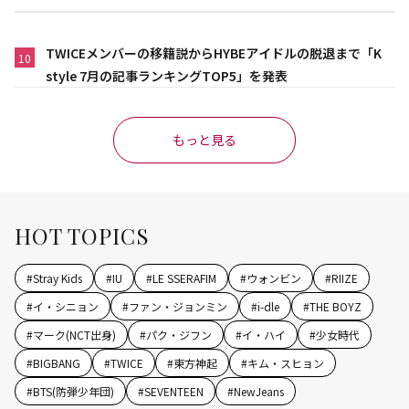
TWICEメンバーの移籍説からHYBEアイドルの脱退まで「K
10
style 7月の記事ランキングTOP5」を発表
もっと見る
HOT TOPICS
#
Stray Kids
#
IU
#
LE SSERAFIM
#
ウォンビン
#
RIIZE
#
イ・シニョン
#
ファン・ジョンミン
#
i-dle
#
THE BOYZ
#
マーク(NCT出身)
#
パク・ジフン
#
イ・ハイ
#
少女時代
#
BIGBANG
#
TWICE
#
東方神起
#
キム・スヒョン
#
BTS(防弾少年団)
#
SEVENTEEN
#
NewJeans