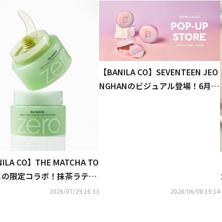
【BANILA CO】SEVENTEEN JEO
NGHANのビジュアル登場！6月24
日よりPOPUP STOREをZeroBas
e表参道にて開催！
ILA CO】THE MATCHA TO
Oとの限定コラボ！抹茶ラテ発
クレンジングバームが数量限
2026/07/29 16:33
2026/06/08 19:14
7月下旬より店頭にて販売開