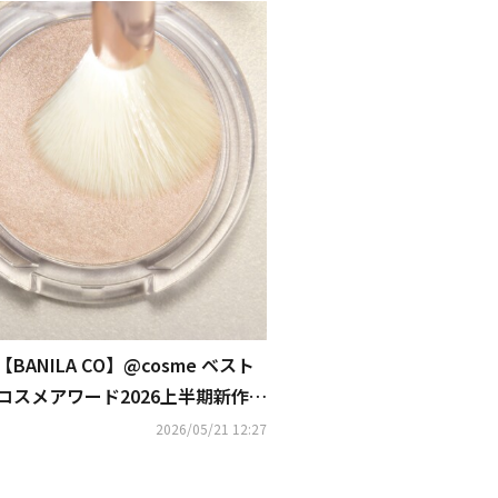
【BANILA CO】@cosme ベスト
コスメアワード2026上半期新作賞
にて、「シルキーグロウハイライ
2026/05/21 12:27
ター」が受賞！