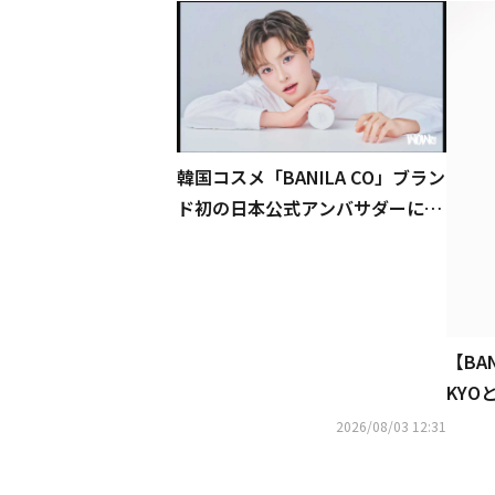
韓国コスメ「BANILA CO」ブラン
ド初の日本公式アンバサダーにク
リエイター・たけたろうが抜擢
【BAN
KY
想の
2026/08/03 12:31
定で
始！