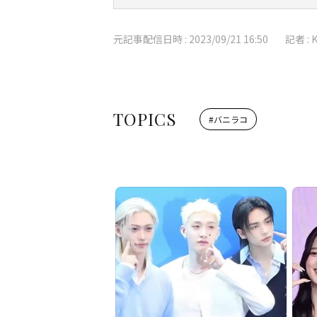
元記事配信日時 :
2023/09/21 16:50
記者 :
TOPICS
#
バニラコ