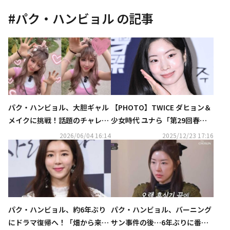
#
パク・ハンビョル
の記事
パク・ハンビョル、大胆ギャル
【PHOTO】TWICE ダヒョン＆
メイクに挑戦！話題のチャレン
少女時代 ユナら「第29回春史
ジにあわせて可愛らしいダンス
映画祭」レッドカーペットに登
2026/06/04 16:14
2025/12/23 17:16
披露
場
パク・ハンビョル、約6年ぶり
パク・ハンビョル、バーニング
にドラマ復帰へ！「畑から来た
サン事件の後…6年ぶりに番組