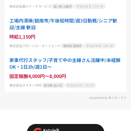
株式会社香川フードサービス
香川県 丸亀市
アルバイト・パート
工場内清掃/碧南市/午後短時間/週3日勤務/シニア歓
迎/主婦 歓迎
時給1,150円
株式会社グローバル・エージェント
愛知県 碧南市
アルバイト・パート
家事代行スタッフ/子育て中の主婦さん活躍中/未経験
OK・1日2h/週1日〜
固定報酬4,000円～8,000円
株式会社ダスキン木村
東京都 品川区
アルバイト・パート
supported by 求人ボックス
Kstyleを