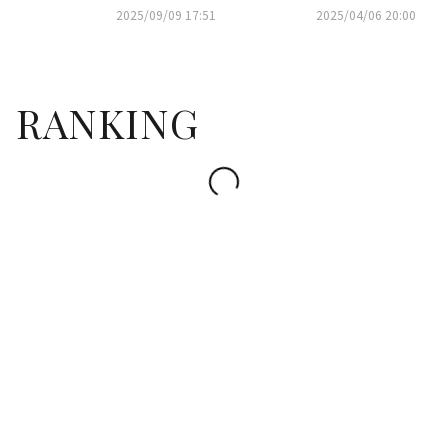
あなた」主演に抜擢
出演「妻として責任を感じた」
2025/09/09 17:51
2025/04/06 20:00
RANKING