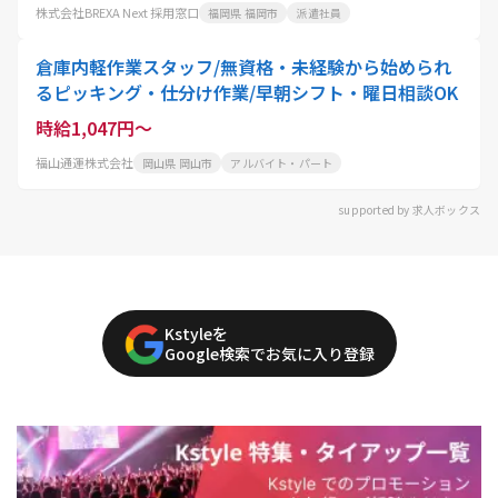
株式会社BREXA Next 採用窓口
福岡県 福岡市
派遣社員
倉庫内軽作業スタッフ/無資格・未経験から始められ
るピッキング・仕分け作業/早朝シフト・曜日相談OK
時給1,047円～
福山通運株式会社
岡山県 岡山市
アルバイト・パート
supported by 求人ボックス
Kstyleを
Google検索でお気に入り登録