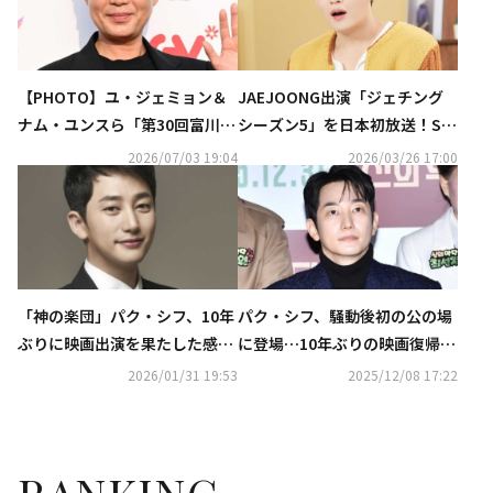
【PHOTO】ユ・ジェミョン＆
JAEJOONG出演「ジェチング
ナム・ユンスら「第30回富川国
シーズン5」を日本初放送！SE
際ファンタスティック映画祭」
VENTEENの出演番組も登場…4
2026/07/03 19:04
2026/03/26 17:00
のレッドカーペットに登場
月の衛星劇場に注目
「神の楽団」パク・シフ、10年
パク・シフ、騒動後初の公の場
ぶりに映画出演を果たした感想
に登場…10年ぶりの映画復帰作
を語る“ときめきと期待でいっ
への意気込みを語る
2026/01/31 19:53
2025/12/08 17:22
ぱい”