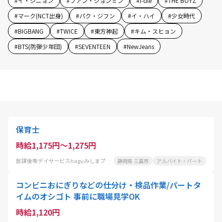
#
イ・シニョン
#
ファン・ジョンミン
#
i-dle
#
THE BOYZ
#
マーク(NCT出身)
#
パク・ジフン
#
イ・ハイ
#
少女時代
#
BIGBANG
#
TWICE
#
東方神起
#
キム・スヒョン
#
BTS(防弾少年団)
#
SEVENTEEN
#
NewJeans
保育士
時給1,175円～1,275円
放課後等デイサービスhaguみしまプラス
静岡県 三島市
アルバイト・パート
コンビニおにぎりなどの仕分け・検品作業/パートタ
イムのオシゴト 事前に職場見学OK
時給1,120円