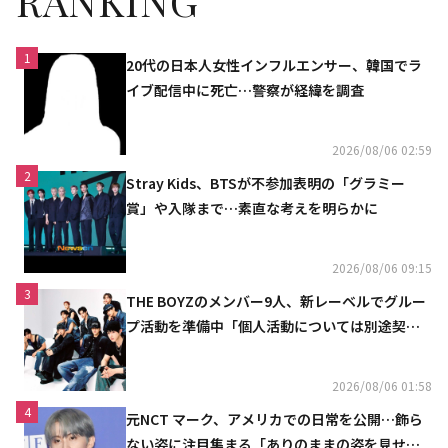
RANKING
1
20代の日本人女性インフルエンサー、韓国でラ
イブ配信中に死亡…警察が経緯を調査
2026/08/06 02:59
2
Stray Kids、BTSが不参加表明の「グラミー
賞」や入隊まで…素直な考えを明らかに
2026/08/06 09:15
3
THE BOYZのメンバー9人、新レーベルでグルー
プ活動を準備中「個人活動については別途契約
へ」
2026/08/06 01:58
4
元NCT マーク、アメリカでの日常を公開…飾ら
ない姿に注目集まる「ありのままの姿を見せた