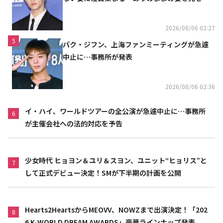
い」（動画あり）
2026/08/06 02:27
5
パク・ジフン、上海ファンミーティングが急遽
中止に…事務所が発表
2026/08/06 02:36
イ・ハイ、ワールドツアーの全公演が急遽中止に…事務所
6
が主催会社への法的対応を予告
少女時代 ヒョヨン＆ユリ＆スヨン、ユニット“ヒョリス”と
7
して正式デビュー決定！SMが下半期の計画を公開
Hearts2HeartsからMEOVV、NOWZまで出演決定！「202
8
6 K-WORLD DREAM AWARDS」豪華ラインナップ発表