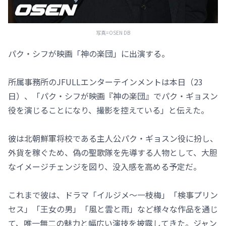
写真=OSEN DB
パク・シフが映画「神の楽団」に出演する。
所属事務所のJFULLエンターテインメントは本日（23
日）、「パク・シフが映画『神の楽団』でパク・ギョスン
役を演じることになり、撮影を控えている」と伝えた。
彼は北朝鮮軍将校である主人公パク・ギョスン役に扮し、
外貨を稼ぐため、偽の聖歌隊を先導する人物として、大胆
なイメージチェンジを図り、没入感を高める予定だ。
これまで彼は、ドラマ「イルジメ～一枝梅」「検事プリン
セス」「王女の男」「風と雲と雨」など様々な作品を通じ
て、唯一無二の魅力と幅広い演技を披露してきた。ジャン