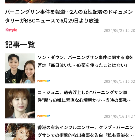
バーニングサン事件を報道…2人の女性記者のドキュメン
タリーがBBCニュースで6月29日より放送
2024/06/27 15:28
記事一覧
ソン・ダウン、バーニングサン事件に関する噂を
否定「毎日泣いた…麻薬を使ったことはない」
2024/06/17 16:02
コ・ジュニ、過去浮上した“バーニングサン事
件”関与の噂に素直な心境明かす…当時の事務所
に怒りも（動画あり）
2024/06/16 14:27
香港の有名インフルエンサー、クラブ・バーニン
グサンでの衝撃的な出来事を告白「私も意識を失