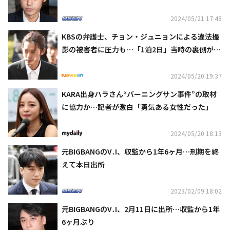
2024/05/21 17:48
KBSの弁護士、チョン・ジュニョンによる違法撮
影の被害者に圧力も…「1泊2日」当時の裏側が明
らかに
2024/05/20 19:37
KARA出身ハラさん“バーニングサン事件”の取材
に協力か…記者が激白「勇気ある女性だった」
2024/05/20 18:13
元BIGBANGのV․I、収監から1年6ヶ月…刑期を終
えて本日出所
2023/02/09 18:02
元BIGBANGのV․I、2月11日に出所…収監から1年
6ヶ月ぶり