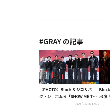
#
GRAY
の記事
【PHOTO】Block B ジコ＆パ
Blo
ク・ジェボムら「SHOW ME THE
出演「
MONEY」シーズン12の制作発表
シーズ
2026/01/15 12:00