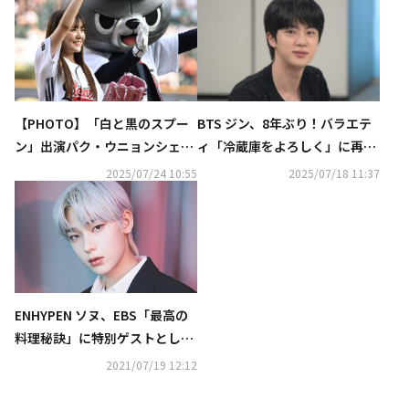
【PHOTO】「白と黒のスプー
BTS ジン、8年ぶり！バラエテ
ン」出演パク・ウニョンシェ
ィ「冷蔵庫をよろしく」に再登
フ、始球・始打式に登場
場…夢中になっている食べ物と
2025/07/24 10:55
2025/07/18 11:37
は？
ENHYPEN ソヌ、EBS「最高の
料理秘訣」に特別ゲストとして
出演…隠れた腕前を披露！？
2021/07/19 12:12
（動画あり）