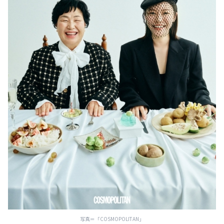
写真＝「COSMOPOLITAN」