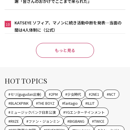
謝「皆さんのおかげでここまで来られた」
KATSEYE ソフィア、マノンに続き活動中断を発表…当面の
10
間は4人体制に（公式）
もっと見る
HOT TOPICS
#
セリ(gugudan出身)
#
2PM
#
少女時代
#
2NE1
#
NCT
#
BLACKPINK
#
THE BOYZ
#
fantagio
#
ILLIT
#
ミュージックバンク日本公演
#
YGエンターテインメント
#
RIIZE
#
ファン・ジョンミン
#
BIGBANG
#
TWICE