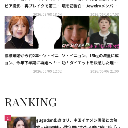
ビア撮影…再ブレイクで第二の
境を初告白…Jewelryメンバー
全盛期
や2世の計画にも言及（動画あ
2026/08/08 18:04
2026/06/10 17:03
り）
協議離婚から約2年…ソ・イニ
ソ・イニョン、15kgの減量に成
ョン、今年下半期に再婚へ！お
功！ダイエットを決意した理由
相手への関心高まる
とは「記事を見てびっくりし
2026/06/09 12:02
2026/05/06 21:00
た」
RANKING
1
gugudan出身セリ、中国イケメン俳優との熱
愛・破局説も…数年間にわたる噂に終止符「邪