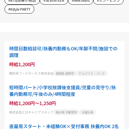
#
BTS(防弾少年団)
#
SEVENTEEN
#
NewJeans
#
ミン・ヒジン
#
Kstyle PARTY
時間日数相談可/扶養内勤務もOK/年齢不問/施設での
調理
時給1,200円
西日本フードサービス株式会社
福岡県 嘉麻市
アルバイト・パート
短時間パート/小学校放課後支援員/児童の見守り/扶
養内勤務可/午後のみ/4時間程度
時給1,200円～1,250円
株式会社ヒロキャリアスタッフ
栃木県 宇都宮市
派遣社員
直雇用スタート・未経験OK×受付事務 扶養内OK 2名