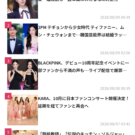
魔しないで」
2026/08/09 06:39
2
2PM テギョンから少女時代 ティファニー、ム
ン・チェウォンまで…韓国芸能界は結婚ラッシ
ュ
2026/08/09 02:56
3
BLACKPINK、デビュー10周年記念イベントに一
部ファンから不満の声も…ライブ配信で謝罪
「コミュニケーション不足だった」
2026/08/08 08:39
4
KARA、10月に日本ファンコンサート開催決定！
延期を経てファンと再会へ
2026/08/07 03:42
5
「鉄槌教師」「伝説のキッチン・ソルジャー」