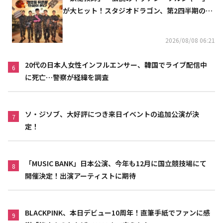
が大ヒット！スタジオドラゴン、第2四半期の売
上高が黒字に
2026/08/08 06:21
20代の日本人女性インフルエンサー、韓国でライブ配信中
6
に死亡…警察が経緯を調査
ソ・ジソブ、大好評につき来日イベントの追加公演が決
7
定！
「MUSIC BANK」日本公演、今年も12月に国立競技場にて
8
開催決定！出演アーティストに期待
BLACKPINK、本日デビュー10周年！直筆手紙でファンに感
9