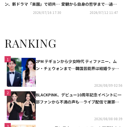
ン、新ドラマ「楽園」で初共演
愛観から自身の哲学まで…過去
なるか
の発言が再注目
2026/07/16 17:30
2026/07/12 11:47
RANKING
1
2PM テギョンから少女時代 ティファニー、ム
ン・チェウォンまで…韓国芸能界は結婚ラッシ
ュ
2026/08/09 02:56
2
BLACKPINK、デビュー10周年記念イベントに一
部ファンから不満の声も…ライブ配信で謝罪
「コミュニケーション不足だった」
2026/08/08 08:39
3