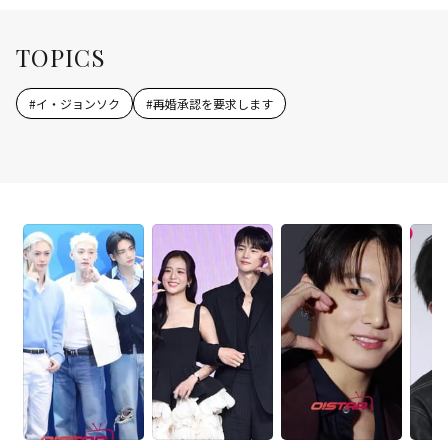
TOPICS
#
イ・ジョンソク
#
再婚承認を要求します