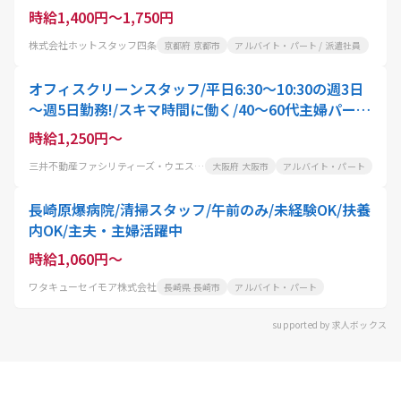
給1400円
時給1,400円～1,750円
株式会社ホットスタッフ四条
京都府 京都市
アルバイト・パート / 派遣社員
オフィスクリーンスタッフ/平日6:30～10:30の週3日
～週5日勤務!/スキマ時間に働く/40～60代主婦パート
活躍中
時給1,250円～
三井不動産ファシリティーズ・ウエスト株式会社
大阪府 大阪市
アルバイト・パート
長崎原爆病院/清掃スタッフ/午前のみ/未経験OK/扶養
内OK/主夫・主婦活躍中
時給1,060円～
ワタキューセイモア株式会社
長崎県 長崎市
アルバイト・パート
supported by 求人ボックス