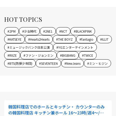
HOT TOPICS
#
2PM
#
少女時代
#
2NE1
#
NCT
#
BLACKPINK
#
KATSEYE
#
Hearts2Hearts
#
THE BOYZ
#
fantagio
#
ILLIT
#
ミュージックバンク日本公演
#
YGエンターテインメント
#
RIIZE
#
ファン・ジョンミン
#
BIGBANG
#
TWICE
#
BTS(防弾少年団)
#
SEVENTEEN
#
NewJeans
#
ミン・ヒジン
韓国料理店でのホールとキッチン・ カウンターのみ
の韓国料理店 キッチン兼ホール 16～23時/週4～/時