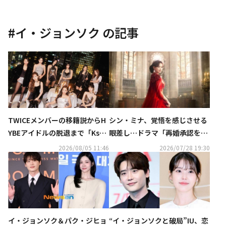
#
イ・ジョンソク
の記事
TWICEメンバーの移籍説からH
シン・ミナ、覚悟を感じさせる
YBEアイドルの脱退まで「Kstyl
眼差し…ドラマ「再婚承認を要
e 7月の記事ランキングTOP5」
求します」予告ポスターを公
2026/08/05 11:46
2026/07/28 19:30
を発表
開！
イ・ジョンソク＆パク・ジヒョ
“イ・ジョンソクと破局”IU、恋