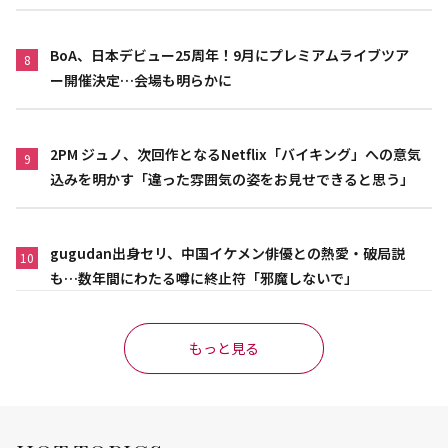
BoA、日本デビュー25周年！9月にプレミアムライブツア
8
ー開催決定…会場も明らかに
2PM ジュノ、次回作となるNetflix「バイキング」への意気
9
込みを明かす「違った雰囲気の姿をお見せできると思う」
gugudan出身セリ、中国イケメン俳優との熱愛・破局説
10
も…数年間にわたる噂に終止符「邪魔しないで」
もっと見る