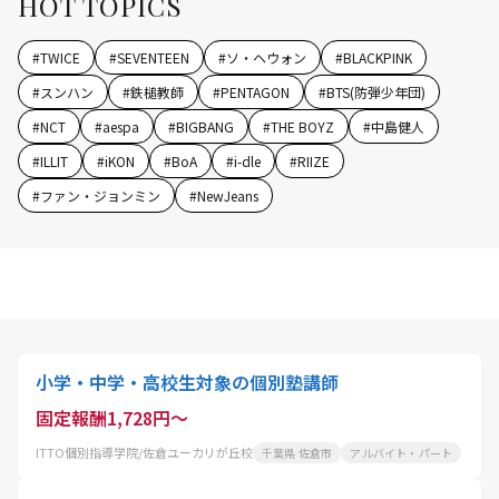
HOT TOPICS
#
TWICE
#
SEVENTEEN
#
ソ・ヘウォン
#
BLACKPINK
#
スンハン
#
鉄槌教師
#
PENTAGON
#
BTS(防弾少年団)
#
NCT
#
aespa
#
BIGBANG
#
THE BOYZ
#
中島健人
#
ILLIT
#
iKON
#
BoA
#
i-dle
#
RIIZE
#
ファン・ジョンミン
#
NewJeans
小学・中学・高校生対象の個別塾講師
固定報酬1,728円～
ITTO個別指導学院/佐倉ユーカリが丘校
千葉県 佐倉市
アルバイト・パート