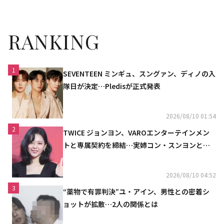
RANKING
1
SEVENTEEN ミンギュ、スングァン、ディノの入
隊日が決定…Pledisが正式発表
2026/08/10 01:54
2
TWICE ジョンヨン、VAROエンターテインメン
トと専属契約を締結…実姉コン・スンヨンと同
じ事務所（公式）
2026/08/10 04:52
3
“薬物で有罪判決”ユ・アイン、男性との密着シ
ョットが拡散…2人の関係とは