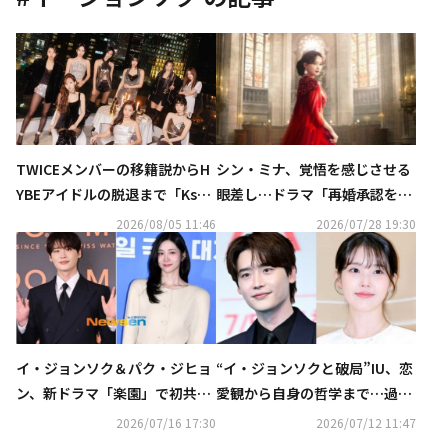
TWICEメンバーの移籍説からH
シン・ミナ、覚悟を感じさせる
YBEアイドルの脱退まで「Kstyl
眼差し…ドラマ「再婚承認を要
e 7月の記事ランキングTOP5」
求します」予告ポスターを公
2026/08/05 11:46
2026/07/28 19:30
を発表
開！
イ・ジョンソク＆パク・ジヒョ
“イ・ジョンソクと破局”IU、恋
ン、新ドラマ「楽園」で初共演
愛観から自身の哲学まで…過去
なるか
の発言が再注目
2026/07/16 17:30
2026/07/12 11:47