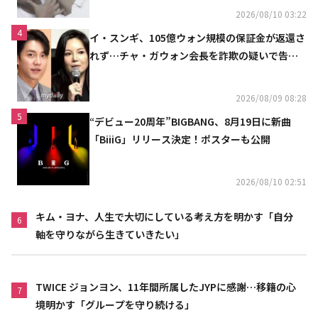
2026/08/10 03:22
4
イ・スンギ、105億ウォン規模の保証金が返還さ
れず…チャ・ガウォン会長を詐欺の疑いで告訴
へ
2026/08/09 08:28
5
“デビュー20周年”BIGBANG、8月19日に新曲
「BiiiG」リリース決定！ポスターも公開
2026/08/10 02:51
キム・ヨナ、人生で大切にしている考え方を明かす「自分
6
軸を守りながら生きていきたい」
TWICE ジョンヨン、11年間所属したJYPに感謝…移籍の心
7
境明かす「グループを守り続ける」