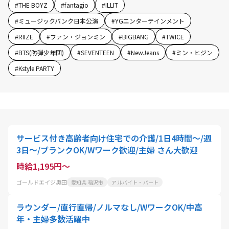
#
THE BOYZ
#
fantagio
#
ILLIT
#
ミュージックバンク日本公演
#
YGエンターテインメント
#
RIIZE
#
ファン・ジョンミン
#
BIGBANG
#
TWICE
#
BTS(防弾少年団)
#
SEVENTEEN
#
NewJeans
#
ミン・ヒジン
#
Kstyle PARTY
サービス付き高齢者向け住宅での介護/1日4時間～/週
3日～/ブランクOK/Wワーク歓迎/主婦 さん大歓迎
時給1,195円～
ゴールドエイジ奥田
愛知県 稲沢市
アルバイト・パート
ラウンダー/直行直帰/ノルマなし/WワークOK/中高
年・主婦多数活躍中