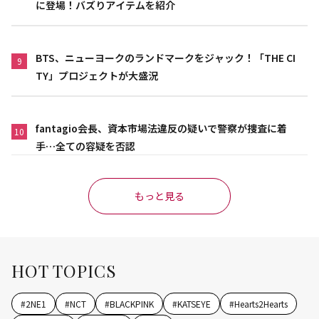
に登場！バズりアイテムを紹介
BTS、ニューヨークのランドマークをジャック！「THE CI
9
TY」プロジェクトが大盛況
fantagio会長、資本市場法違反の疑いで警察が捜査に着
10
手…全ての容疑を否認
もっと見る
HOT TOPICS
#
2NE1
#
NCT
#
BLACKPINK
#
KATSEYE
#
Hearts2Hearts