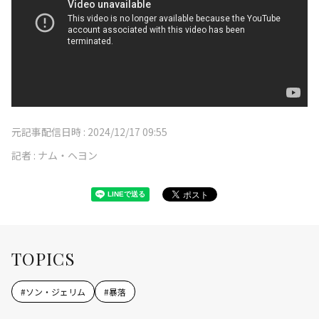
元記事配信日時 :
2024/12/17 09:55
記者 :
ナム・ヘヨン
TOPICS
#
ソン・ジェリム
#
暴落