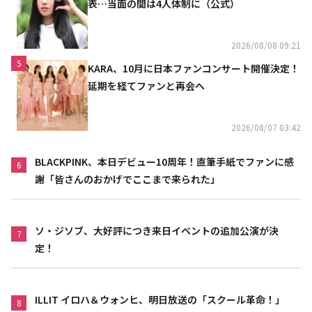
表…当面の間は4人体制に（公式）
2026/08/08 09:21
5
KARA、10月に日本ファンコンサート開催決定！
延期を経てファンと再会へ
2026/08/07 03:42
BLACKPINK、本日デビュー10周年！直筆手紙でファンに感
6
謝「皆さんのおかげでここまで来られた」
ソ・ジソブ、大好評につき来日イベントの追加公演が決
7
定！
ILLIT イロハ＆ウォンヒ、明日放送の「スクール革命！」
8