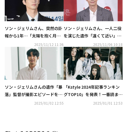
ソン・ジェリムさん、突然の訃
ソン・ジェリムさん、一人二役
報から1年…「太陽を抱く月」
を演じた遺作「遠くて近い」韓
など人気作に出演
国で12月3日に公開決定
2025/11/12 11:36
2025/11/06 10:18
ソン・ジェリムさんの遺作「暴
「Kstyle 2024年記事ランキン
落」監督が撮影エピソードを公
グTOP10」を発表！一番読まれ
開“プロらしい姿を見せてくれ
た記事とは？
2025/01/02 12:55
2025/01/01 12:53
た”