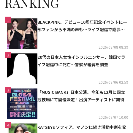
RANKING
1
BLACKPINK、デビュー10周年記念イベントに一
部ファンから不満の声も…ライブ配信で謝罪
「コミュニケーション不足だった」
2026/08/08 08:39
2
20代の日本人女性インフルエンサー、韓国でラ
イブ配信中に死亡…警察が経緯を調査
2026/08/06 02:59
3
「MUSIC BANK」日本公演、今年も12月に国立
競技場にて開催決定！出演アーティストに期待
2026/08/07 10:00
4
KATSEYE ソフィア、マノンに続き活動中断を発