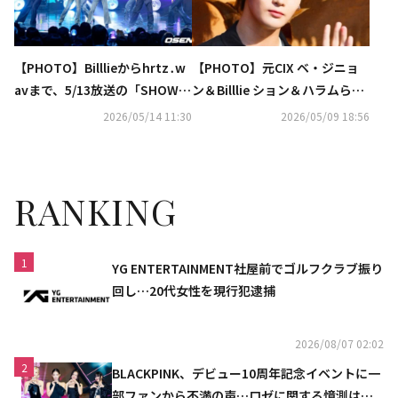
【PHOTO】Billlieからhrtz․w
【PHOTO】元CIX ベ・ジニョ
avまで、5/13放送の「SHOW C
ン＆Billlie ション＆ハラムら、
HAMPION」に出演
スポーツブランドのイベントに
2026/05/14 11:30
2026/05/09 18:56
出席
RANKING
1
YG ENTERTAINMENT社屋前でゴルフクラブ振り
回し…20代女性を現行犯逮捕
2026/08/07 02:02
2
BLACKPINK、デビュー10周年記念イベントに一
部ファンから不満の声…ロゼに関する憶測は否