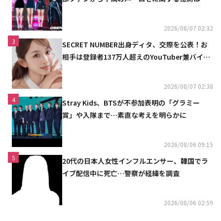
定
2026/08/07 02:32
3
SECRET NUMBER出身ディタ、交際を公表！お
相手は登録者137万人超えのYouTuber兼バイオ
リニスト
2026/08/07 02:38
4
Stray Kids、BTSが不参加表明の「グラミー
賞」や入隊まで…素直な考えを明らかに
2026/08/06 09:15
5
20代の日本人女性インフルエンサー、韓国でラ
イブ配信中に死亡…警察が経緯を調査
2026/08/06 02:59