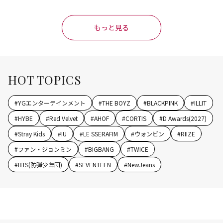
flix映画主題歌に異例の大抜擢
もっと見る
HOT TOPICS
#
YGエンターテインメント
#
THE BOYZ
#
BLACKPINK
#
ILLIT
#
HYBE
#
Red Velvet
#
AHOF
#
CORTIS
#
D Awards(2027)
#
Stray Kids
#
IU
#
LE SSERAFIM
#
ウォンビン
#
RIIZE
#
ファン・ジョンミン
#
BIGBANG
#
TWICE
#
BTS(防弾少年団)
#
SEVENTEEN
#
NewJeans