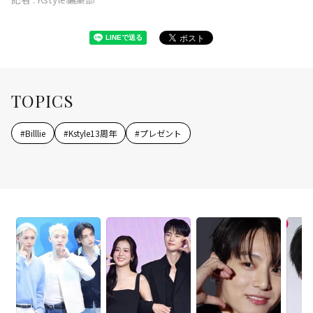
TOPICS
#
Billlie
#
Kstyle13周年
#
プレゼント