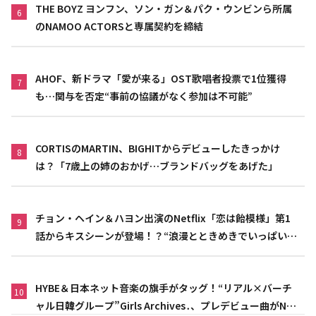
THE BOYZ ヨンフン、ソン・ガン＆パク・ウンビンら所属
6
のNAMOO ACTORSと専属契約を締結
AHOF、新ドラマ「愛が来る」OST歌唱者投票で1位獲得
7
も…関与を否定“事前の協議がなく参加は不可能”
CORTISのMARTIN、BIGHITからデビューしたきっかけ
8
は？「7歳上の姉のおかげ…ブランドバッグをあげた」
チョン・ヘイン＆ハヨン出演のNetflix「恋は飴模様」第1
9
話からキスシーンが登場！？“浪漫とときめきでいっぱいの
作品”
HYBE＆日本ネット音楽の旗手がタッグ！“リアル×バーチ
10
ャル日韓グループ”Girls Archives․、プレデビュー曲がNet