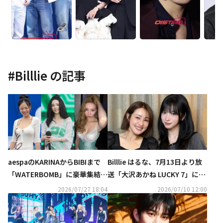
#
Billlie
の記事
aespaのKARINAからBIBIまで
Billlie はるな、7月13日より放
「WATERBOMB」に豪華集結！
送「大沢あかね LUCKY 7」にゲ
ビキニ＆上半身裸のパフォーマ
スト出演！異色のデビュー秘話
2026/07/27 18:04
2026/07/10 12:00
ンスが話題…過激すぎると賛否
を明かす
の声も