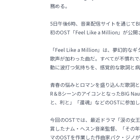
務める。
5日午後6時、音楽配信サイトを通じてBI
初のOST「Feel Like a Million」が
「Feel Like a Million」は、夢
歌声が加わった曲だ。すべてが不慣れで
動に波打つ気持ちを、感覚的な歌詞と病
青春の悩みとロマンを盛り込んだ歌詞と
R＆BシーンのアイコンとなったBIG N
と、利と」「還魂」などのOSTに参加
今回のOSTでは、最近ドラマ「涙の女王」を
賞したナム・ヘスン音楽監督、「その年
マのOSTを作業した作曲家パク・ジノ