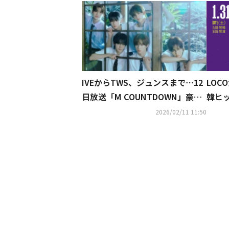
IVEからTWS、ジュンスまで⋯12
LOC
日放送「M COUNTDOWN」豪華
韓ヒ
ラインナップに期待
A WA
2026/02/11 11:50
国か