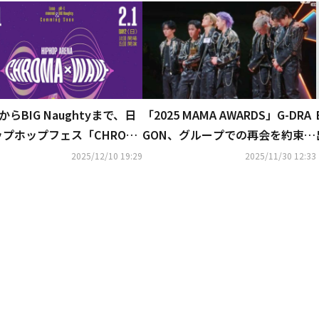
OからBIG Naughtyまで、日
「2025 MAMA AWARDS」G-DRA
ップホップフェス「CHROM
GON、グループでの再会を約束＆
VE - HIPHOP ARENA」に韓
Stray Kidsが号泣…香港火災うけ
2025/12/10 19:29
2025/11/30 12:33
ら4組が出演
一部ステージは中止に