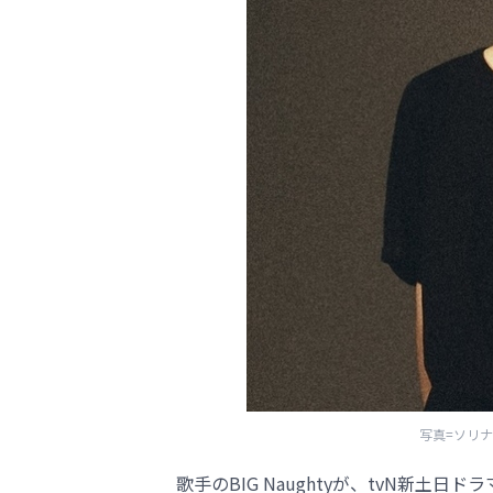
写真=ソリナル
歌手のBIG Naughtyが、tvN新土