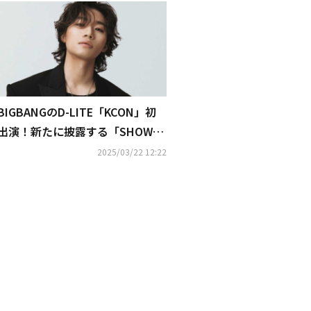
BIGBANGのD-LITE「KCON」初
出演！新たに披露する「SHOWC
ASE」のラインナップも公開
2025/03/22 12:22