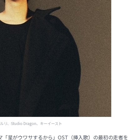
リ、Studio Dragon、キーイースト
日ドラマ「星がウワサするから」OST（挿入歌）の最初の走者を