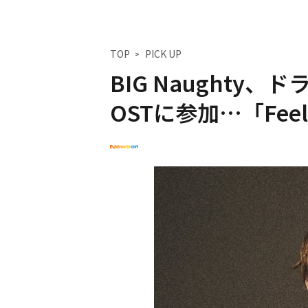
TOP
PICK UP
BIG Naught
OSTに参加…「Feel 