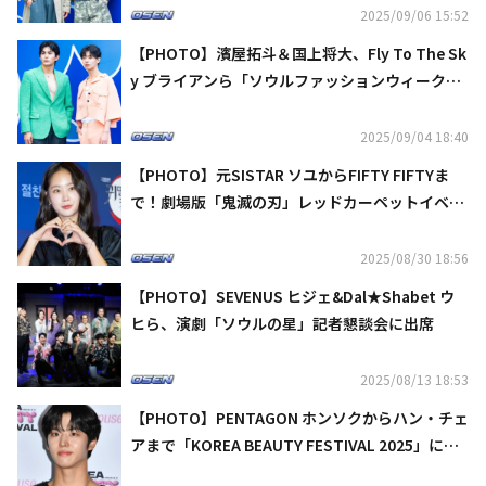
2025/09/06 15:52
【PHOTO】濱屋拓斗＆国上将大、Fly To The Sk
y ブライアンら「ソウルファッションウィーク」
に出席
2025/09/04 18:40
【PHOTO】元SISTAR ソユからFIFTY FIFTYま
で！劇場版「鬼滅の刃」レッドカーペットイベン
トに出席
2025/08/30 18:56
【PHOTO】SEVENUS ヒジェ&Dal★Shabet ウ
ヒら、演劇「ソウルの星」記者懇談会に出席
2025/08/13 18:53
【PHOTO】PENTAGON ホンソクからハン・チェ
アまで「KOREA BEAUTY FESTIVAL 2025」に出
席