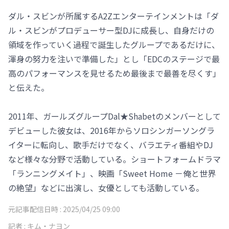
ダル・スビンが所属するA2Zエンターテインメントは「ダ
ル・スビンがプロデューサー型DJに成長し、自身だけの
領域を作っていく過程で誕生したグループであるだけに、
渾身の努力を注いで準備した」とし「EDCのステージで最
高のパフォーマンスを見せるため最後まで最善を尽くす」
と伝えた。
2011年、ガールズグループDal★Shabetのメンバーとして
デビューした彼女は、2016年からソロシンガーソングラ
イターに転向し、歌手だけでなく、バラエティ番組やDJ
など様々な分野で活動している。ショートフォームドラマ
「ランニングメイト」、映画「Sweet Home －俺と世界
の絶望」などに出演し、女優としても活動している。
元記事配信日時 :
2025/04/25 09:00
記者 :
キム・ナヨン