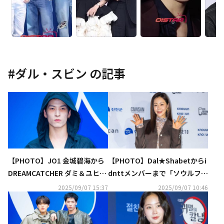
#
ダル・スビン
の記事
【PHOTO】JO1 金城碧海から
【PHOTO】Dal★Shabetからi
DREAMCATCHER ダミ＆ユヒョ
dnttメンバーまで「ソウルファ
ンまで「ソウルファッションウ
ッションウィーク」に出席
2025/09/07 15:37
2025/09/07 10:46
ィーク」に出席