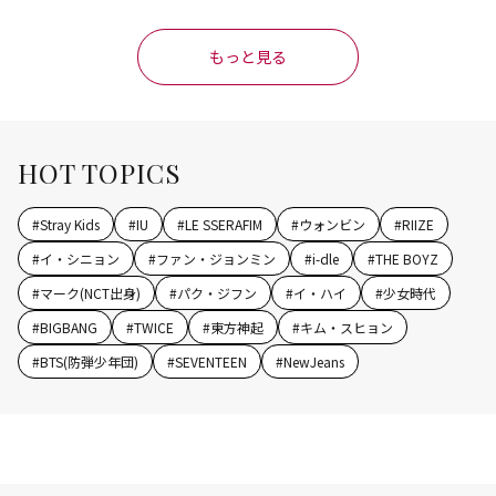
もっと見る
HOT TOPICS
#
Stray Kids
#
IU
#
LE SSERAFIM
#
ウォンビン
#
RIIZE
#
イ・シニョン
#
ファン・ジョンミン
#
i-dle
#
THE BOYZ
#
マーク(NCT出身)
#
パク・ジフン
#
イ・ハイ
#
少女時代
#
BIGBANG
#
TWICE
#
東方神起
#
キム・スヒョン
#
BTS(防弾少年団)
#
SEVENTEEN
#
NewJeans