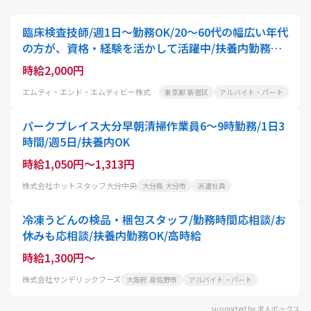
臨床検査技師/週1日～勤務OK/20～60代の幅広い年代
の方が、資格・経験を活かして活躍中/扶養内勤務可!
家事や育児と両立したい方におすすめ
時給2,000円
エムティ・エンド・エムティビー株式会社
東京都 新宿区
アルバイト・パート
パークプレイス大分早朝清掃作業員6～9時勤務/1日3
時間/週5日/扶養内OK
時給1,050円～1,313円
株式会社ホットスタッフ大分中央
大分県 大分市
派遣社員
冷凍うどんの検品・梱包スタッフ/勤務時間応相談/お
休みも応相談/扶養内勤務OK/高時給
時給1,300円～
株式会社サンデリックフーズ
大阪府 泉佐野市
アルバイト・パート
supported by 求人ボックス