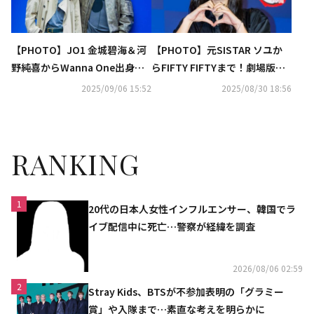
【PHOTO】JO1 金城碧海＆河
【PHOTO】元SISTAR ソユか
野純喜からWanna One出身
らFIFTY FIFTYまで！劇場版
ハ・ソンウンまで「ソウルファ
「鬼滅の刃」レッドカーペット
2025/09/06 15:52
2025/08/30 18:56
ッションウィーク」に出席
イベントに出席
RANKING
1
20代の日本人女性インフルエンサー、韓国でラ
イブ配信中に死亡…警察が経緯を調査
2026/08/06 02:59
2
Stray Kids、BTSが不参加表明の「グラミー
賞」や入隊まで…素直な考えを明らかに