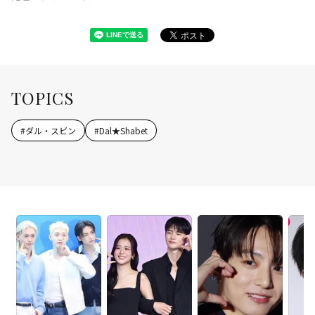
TOPICS
#
ダル・スビン
#
Dal★Shabet