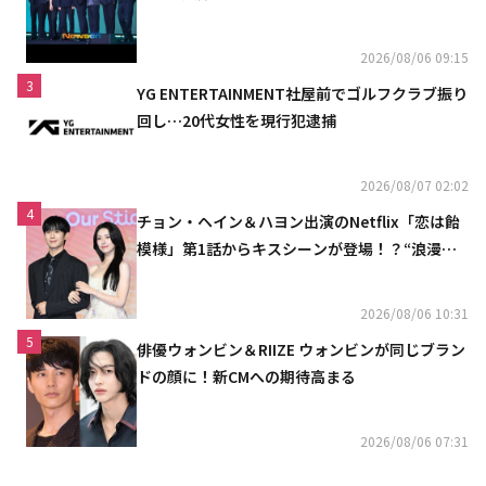
2026/08/06 09:15
3
YG ENTERTAINMENT社屋前でゴルフクラブ振り
回し…20代女性を現行犯逮捕
2026/08/07 02:02
4
チョン・ヘイン＆ハヨン出演のNetflix「恋は飴
模様」第1話からキスシーンが登場！？“浪漫と
ときめきでいっぱいの作品”
2026/08/06 10:31
5
俳優ウォンビン＆RIIZE ウォンビンが同じブラン
ドの顔に！新CMへの期待高まる
2026/08/06 07:31