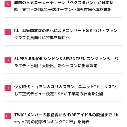
韓国の人気コーヒーチェーン「ペクスダバン」が日本初上
6
陸！東京・新橋に1号店オープン…海外市場へ本格進出
IU、耳管開放症の悪化によるコンサート延期うけ…ファン
7
クラブ会員向けに特典を提供へ
SUPER JUNIOR シンドン＆SEVENTEEN スングァンら、バ
8
ラエティ番組「大脱出」新シーズンに出演決定
少女時代 ヒョヨン＆ユリ＆スヨン、ユニット“ヒョリス”と
9
して正式デビュー決定！SMが下半期の計画を公開
TWICEメンバーの移籍説からHYBEアイドルの脱退まで「K
10
style 7月の記事ランキングTOP5」を発表