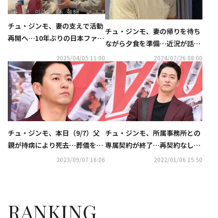
チュ・ジンモ、妻の支えで活動
チュ・ジンモ、妻の帰りを待ち
再開へ…10年ぶりの日本ファン
ながら夕食を準備…近況が話題
ミーティングが成功裏に終了
に
2025/04/05 11:00
2024/07/26 08:00
（動画あり）
チュ・ジンモ、本日（9/7）父
チュ・ジンモ、所属事務所との
親が持病により死去…葬儀を準
専属契約が終了…再契約なしで
備中
それぞれの道へ
2023/09/07 16:06
2022/01/06 15:50
RANKING