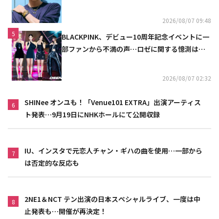
り）
2026/08/07 09:48
5
BLACKPINK、デビュー10周年記念イベントに一
部ファンから不満の声…ロゼに関する憶測は否
定
2026/08/07 02:32
SHINee オンユも！「Venue101 EXTRA」出演アーティス
6
ト発表…9月19日にNHKホールにて公開収録
IU、インスタで元恋人チャン・ギハの曲を使用…一部から
7
は否定的な反応も
2NE1＆NCT テン出演の日本スペシャルライブ、一度は中
8
止発表も…開催が再決定！