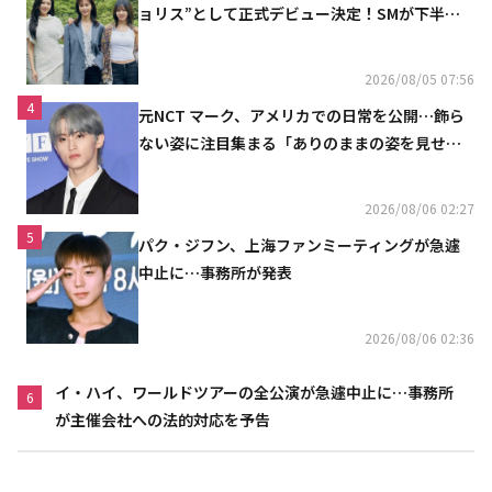
ョリス”として正式デビュー決定！SMが下半期
の計画を公開
2026/08/05 07:56
4
元NCT マーク、アメリカでの日常を公開…飾ら
ない姿に注目集まる「ありのままの姿を見せた
い」（動画あり）
2026/08/06 02:27
5
パク・ジフン、上海ファンミーティングが急遽
中止に…事務所が発表
2026/08/06 02:36
イ・ハイ、ワールドツアーの全公演が急遽中止に…事務所
6
が主催会社への法的対応を予告