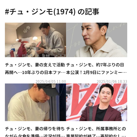
#
チュ・ジンモ(1974)
の記事
チュ・ジンモ、妻の支えで活動
チュ・ジンモ、約7年ぶりの日
再開へ…10年ぶりの日本ファン
本公演！2月9日にファンミーテ
ミーティングが成功裏に終了
ィング開催決定
2025/04/05 11:00
2025/01/06 18:33
（動画あり）
チュ・ジンモ、所属事務所との
チュ・ジンモ、妻の帰りを待ち
専属契約が終了…再契約なしで
ながら夕食を準備…近況が話題