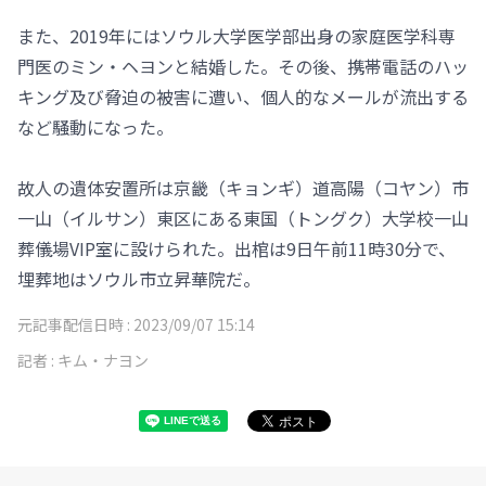
また、2019年にはソウル大学医学部出身の家庭医学科専
門医のミン・ヘヨンと結婚した。その後、携帯電話のハッ
キング及び脅迫の被害に遭い、個人的なメールが流出する
など騒動になった。
故人の遺体安置所は京畿（キョンギ）道高陽（コヤン）市
一山（イルサン）東区にある東国（トングク）大学校一山
葬儀場VIP室に設けられた。出棺は9日午前11時30分で、
埋葬地はソウル市立昇華院だ。
元記事配信日時 :
2023/09/07 15:14
記者 :
キム・ナヨン