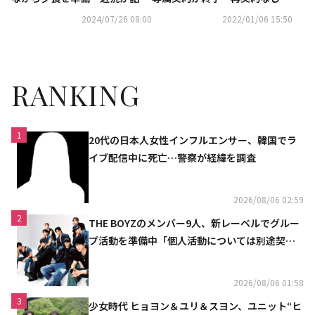
それぞれの道へ
に
2024/07/26 08:00
2022/01/06 15:50
RANKING
1
20代の日本人女性インフルエンサー、韓国でラ
イブ配信中に死亡…警察が経緯を調査
2026/08/06 02:59
2
THE BOYZのメンバー9人、新レーベルでグルー
プ活動を準備中「個人活動については別途契約
へ」
2026/08/06 01:58
3
少女時代 ヒョヨン＆ユリ＆スヨン、ユニット“ヒ