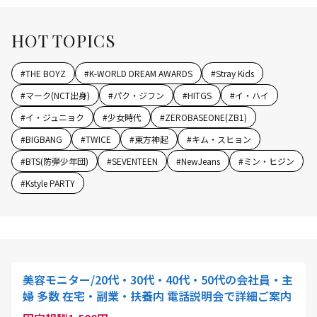
HOT TOPICS
#
THE BOYZ
#
K-WORLD DREAM AWARDS
#
Stray Kids
#
マーク(NCT出身)
#
パク・ジフン
#
HITGS
#
イ・ハイ
#
イ・ジュニョク
#
少女時代
#
ZEROBASEONE(ZB1)
#
BIGBANG
#
TWICE
#
東方神起
#
キム・スヒョン
#
BTS(防弾少年団)
#
SEVENTEEN
#
NewJeans
#
ミン・ヒジン
#
Kstyle PARTY
美容モニター/20代・30代・40代・50代の会社員・主
婦 多数 在宅・副業・扶養内 電話説明会で詳細ご案内