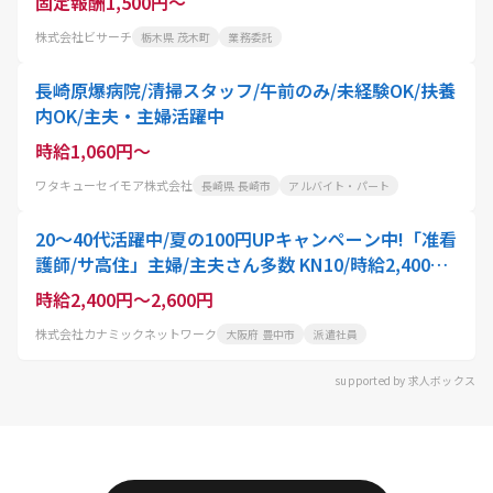
固定報酬1,500円～
株式会社ビサーチ
栃木県 茂木町
業務委託
長崎原爆病院/清掃スタッフ/午前のみ/未経験OK/扶養
内OK/主夫・主婦活躍中
時給1,060円～
ワタキューセイモア株式会社
長崎県 長崎市
アルバイト・パート
20～40代活躍中/夏の100円UPキャンペーン中!「准看
護師/サ高住」主婦/主夫さん多数 KN10/時給2,400円
～/岡町駅近くのサービス付き高齢者向け住宅でバイ
時給2,400円～2,600円
タルチェック・医療補助 週2日～でOK 日勤のみ 最短
株式会社カナミックネットワーク
大阪府 豊中市
派遣社員
3日就業可能!
supported by 求人ボックス