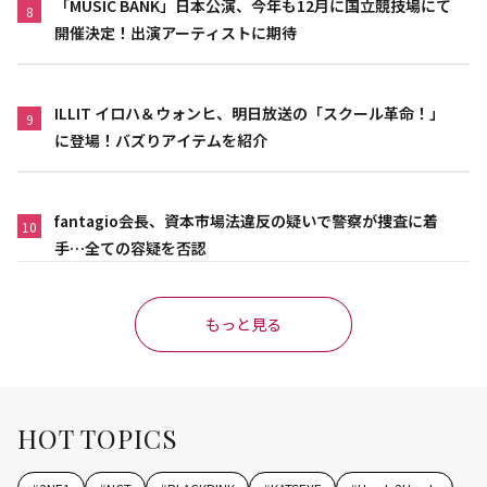
「MUSIC BANK」日本公演、今年も12月に国立競技場にて
8
開催決定！出演アーティストに期待
ILLIT イロハ＆ウォンヒ、明日放送の「スクール革命！」
9
に登場！バズりアイテムを紹介
fantagio会長、資本市場法違反の疑いで警察が捜査に着
10
手…全ての容疑を否認
もっと見る
HOT TOPICS