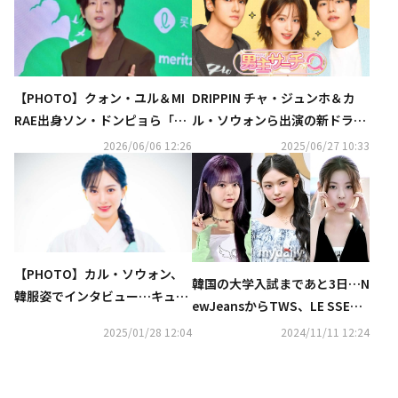
【PHOTO】クォン・ユル＆MI
DRIPPIN チャ・ジュンホ＆カ
RAE出身ソン・ドンピョら「第
ル・ソウォンら出演の新ドラマ
23回ソウル国際環境映画祭」の
「男主サーチ」ABEMAで日韓同
2026/06/06 12:26
2025/06/27 10:33
イベントに出席
時・独占配信スタート！
【PHOTO】カル・ソウォン、
韓国の大学入試まであと3日…N
韓服姿でインタビュー…キュー
ewJeansからTWS、LE SSERA
トなポーズを披露
FIMまで、2006年生まれのアイ
2025/01/28 12:04
2024/11/11 12:24
ドルたちの進路は？