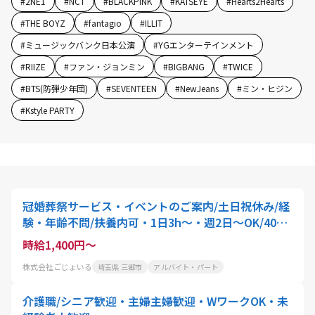
#
2NE1
#
NCT
#
BLACKPINK
#
KATSEYE
#
Hearts2Hearts
#
THE BOYZ
#
fantagio
#
ILLIT
#
ミュージックバンク日本公演
#
YGエンターテインメント
#
RIIZE
#
ファン・ジョンミン
#
BIGBANG
#
TWICE
#
BTS(防弾少年団)
#
SEVENTEEN
#
NewJeans
#
ミン・ヒジン
#
Kstyle PARTY
冠婚葬祭サービス・イベントのご案内/土日祝休み/経
験・年齢不問/扶養内可・1日3h～・週2日～OK/40
代・50代活躍中!専業主婦の期間が長く仕事ブランク
時給1,400円～
がある方も全く
株式会社ごじょいる
埼玉県 三郷市
アルバイト・パート
介護職/シニア歓迎・主婦主婦歓迎・WワークOK・未