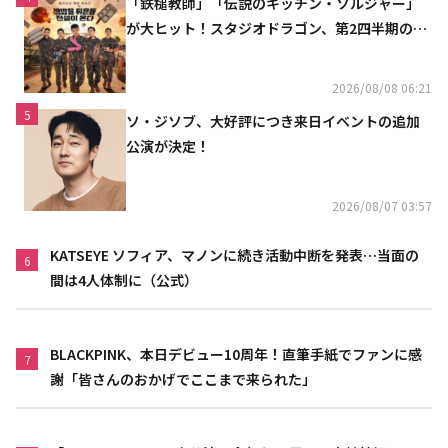
「鉄槌教師」「伝説のキッチン・ソルジャー」
が大ヒット！スタジオドラゴン、第2四半期の売
上高が黒字に
2026/08/08 06:21
5
ソ・ジソブ、大好評につき来日イベントの追加
公演が決定！
2026/08/07 03:57
KATSEYE ソフィア、マノンに続き活動中断を発表…当面の
6
間は4人体制に（公式）
BLACKPINK、本日デビュー10周年！直筆手紙でファンに感
7
謝「皆さんのおかげでここまで来られた」