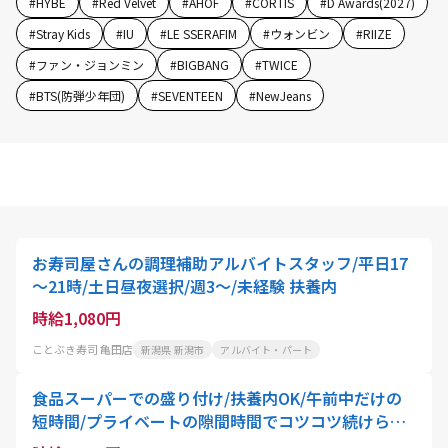
#
HYBE
#
Red Velvet
#
AHOF
#
CORTIS
#
D Awards(2027)
#
Stray Kids
#
IU
#
LE SSERAFIM
#
ウォンビン
#
RIIZE
#
ファン・ジョンミン
#
BIGBANG
#
TWICE
#
BTS(防弾少年団)
#
SEVENTEEN
#
NewJeans
お寿司屋さんの調理補助アルバイトスタッフ/平日17
～21時/土日昼夜選択/週3～/未経験 扶養内
時給1,080円
ことぶき寿司 亀田店
新潟県 新潟市
アルバイト・パート
食品スーパーでの盛り付け/扶養内OK/午前中だけの
短時間/プライベートの隙間時間でコツコツ続けられ
る