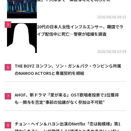
2026/08/06 09:15
5
20代の日本人女性インフルエンサー、韓国でラ
イブ配信中に死亡…警察が経緯を調査
2026/08/06 02:59
THE BOYZ ヨンフン、ソン・ガン＆パク・ウンビンら所属
6
のNAMOO ACTORSと専属契約を締結
AHOF、新ドラマ「愛が来る」OST歌唱者投票で1位獲得
7
も…関与を否定“事前の協議がなく参加は不可能”
チョン・ヘイン＆ハヨン出演のNetflix「恋は飴模様」第1
8
話からキスシーンが登場！？“浪漫とときめきでいっぱいの