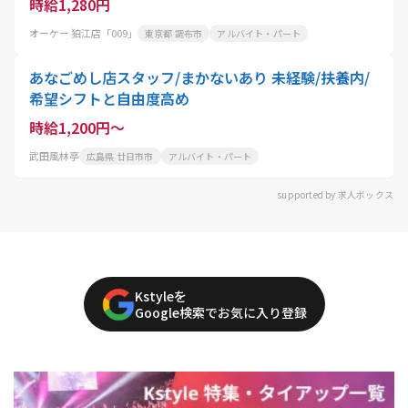
時給1,280円
オーケー 狛江店「009」
東京都 調布市
アルバイト・パート
あなごめし店スタッフ/まかないあり 未経験/扶養内/
希望シフトと自由度高め
時給1,200円～
武田風林亭
広島県 廿日市市
アルバイト・パート
supported by 求人ボックス
Kstyleを
Google検索でお気に入り登録