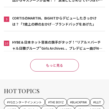
作品”
CORTISのMARTIN、BIGHITからデビューしたきっかけ
9
は？「7歳上の姉のおかげ…ブランドバッグをあげた」
HYBE＆日本ネット音楽の旗手がタッグ！“リアル×バーチ
10
ャル日韓グループ”Girls Archives․、プレデビュー曲がNet
flix映画主題歌に異例の大抜擢
もっと見る
HOT TOPICS
#
YGエンターテインメント
#
THE BOYZ
#
BLACKPINK
#
ILLIT