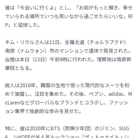
彼は「今会いに行くよ」とし、「お前がもっと輝き、幸せ
でいられる場所でいつも笑いながら過ごせたらいいな。RI
P」と追悼した。
キム・リウルさんは11日、全羅北道（チョルラプクド）
南原（ナムウォン）市のマンションで遺体で発見された。
出棺は本日（13日）午前9時に行われた。埋葬地は南原昇
華院となる。
故人は2016年、韓服の生地で使った現代的なスーツを初
めて披露し、注目を集めた。その後、ペプシ、adidas、M
cLarenなどグローバルなブランドとコラボし、ファッシ
ョン業界で独創的な歩みを見せた。
特に、彼は2020年にBTS（防弾少年団）のジミン、SUG
A、J-HOPEが米人気トークショー「ザ・トゥナイト・シ