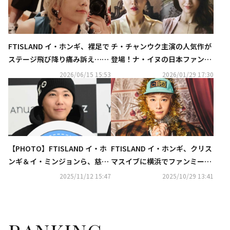
FTISLAND イ・ホンギ、裸足で
チ・チャンウク主演の人気作が
ステージ飛び降り痛み訴え…公
登場！ナ・イヌの日本ファンミ
演中に思わぬハプニング（動画
もアンコール放送…2月のCSホ
2026/06/15 15:53
2026/01/29 17:30
あり）
ームドラマチャンネル
【PHOTO】FTISLAND イ・ホ
FTISLAND イ・ホンギ、クリス
ンギ＆イ・ミンジョンら、慈善
マスイブに横浜でファンミーテ
ゴルフ大会に参加
ィングを開催決定！
2025/11/12 15:47
2025/10/29 13:41