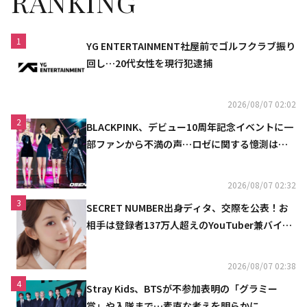
RANKING
1
YG ENTERTAINMENT社屋前でゴルフクラブ振り
回し…20代女性を現行犯逮捕
2026/08/07 02:02
2
BLACKPINK、デビュー10周年記念イベントに一
部ファンから不満の声…ロゼに関する憶測は否
定
2026/08/07 02:32
3
SECRET NUMBER出身ディタ、交際を公表！お
相手は登録者137万人超えのYouTuber兼バイオ
リニスト
2026/08/07 02:38
4
Stray Kids、BTSが不参加表明の「グラミー
賞」や入隊まで…素直な考えを明らかに