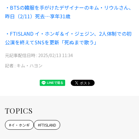
・BTSの韓服を手がけたデザイナーのキム・リウルさん、
昨日（2/11）死去…享年31歳
・FTISLAND イ・ホンギ＆イ・ジェジン、2人体制での初
公演を終えてSNSを更新「死ぬまで歌う」
元記事配信日時 :
2025/02/13 11:34
記者 :
キム・ハヨン
TOPICS
#
イ・ホンギ
#
FTISLAND