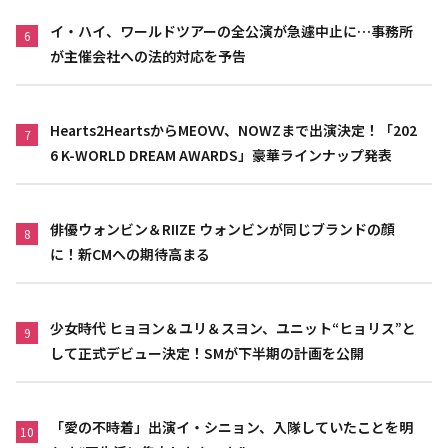
イ・ハイ、ワールドツアーの全公演が急遽中止に…事務所
6
が主催会社への法的対応を予告
Hearts2HeartsからMEOVV、NOWZまで出演決定！「202
7
6 K-WORLD DREAM AWARDS」豪華ラインナップ発表
俳優ウォンビン＆RIIZE ウォンビンが同じブランドの顔
8
に！新CMへの期待高まる
少女時代 ヒョヨン＆ユリ＆スヨン、ユニット“ヒョリス”と
9
して正式デビュー決定！SMが下半期の計画を公開
「愛の不時着」出演イ・シニョン、入隊していたことを明
10