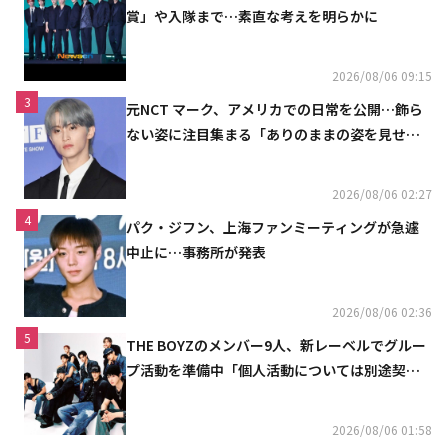
賞」や入隊まで…素直な考えを明らかに
2026/08/06 09:15
3
元NCT マーク、アメリカでの日常を公開…飾ら
ない姿に注目集まる「ありのままの姿を見せた
い」（動画あり）
2026/08/06 02:27
4
パク・ジフン、上海ファンミーティングが急遽
中止に…事務所が発表
2026/08/06 02:36
5
THE BOYZのメンバー9人、新レーベルでグルー
プ活動を準備中「個人活動については別途契約
へ」
2026/08/06 01:58