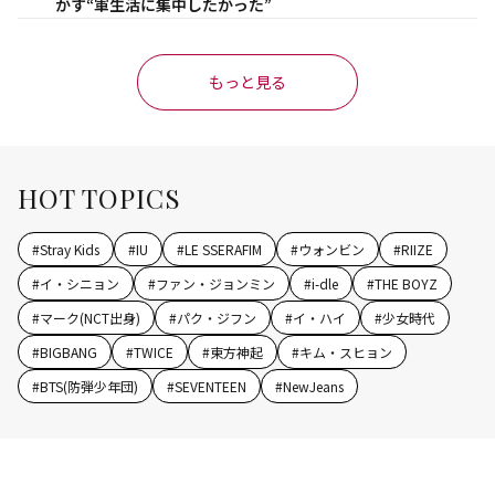
かす“軍生活に集中したかった”
もっと見る
HOT TOPICS
#
Stray Kids
#
IU
#
LE SSERAFIM
#
ウォンビン
#
RIIZE
#
イ・シニョン
#
ファン・ジョンミン
#
i-dle
#
THE BOYZ
#
マーク(NCT出身)
#
パク・ジフン
#
イ・ハイ
#
少女時代
#
BIGBANG
#
TWICE
#
東方神起
#
キム・スヒョン
#
BTS(防弾少年団)
#
SEVENTEEN
#
NewJeans