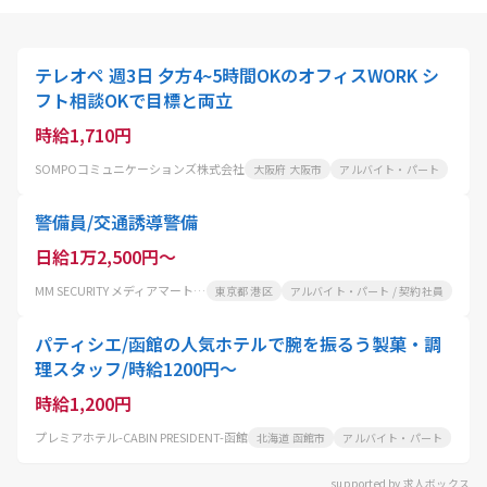
テレオペ 週3日 夕方4~5時間OKのオフィスWORK シ
フト相談OKで目標と両立
時給1,710円
SOMPOコミュニケーションズ株式会社
大阪府 大阪市
アルバイト・パート
警備員/交通誘導警備
日給1万2,500円～
MM SECURITY メディアマート株式会社
東京都 港区
アルバイト・パート / 契約社員
パティシエ/函館の人気ホテルで腕を振るう製菓・調
理スタッフ/時給1200円～
時給1,200円
プレミアホテル-CABIN PRESIDENT-函館
北海道 函館市
アルバイト・パート
supported by 求人ボックス