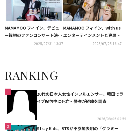
MAMAMOO フィイン、デビュ
MAMAMOO フィイン、with us
ー後初のファンコンサート決
エンターテインメントと専属契
定！9月にソウルからスタート
約を締結
2025/07/31 13:37
2025/07/25 16:47
RANKING
1
20代の日本人女性インフルエンサー、韓国でラ
イブ配信中に死亡…警察が経緯を調査
2026/08/06 02:59
2
Stray Kids、BTSが不参加表明の「グラミー