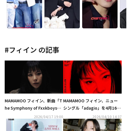
#
フィイン
の記事
MAMAMOO フィイン、新曲「T
MAMAMOO フィイン、ニュー
he Symphony of Fxxkboys」
シングル「adagio」を4月16日
MV公開…堂々とした歌詞に注
にリリース！ポスター2種が公
2026/04/17 19:00
2026/04/10 14:37
目
開