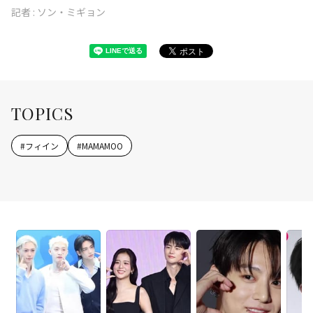
記者 :
ソン・ミギョン
TOPICS
#
フィイン
#
MAMAMOO