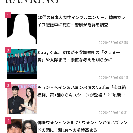
1
20代の日本人女性インフルエンサー、韓国でラ
イブ配信中に死亡…警察が経緯を調査
2026/08/06 02:59
2
Stray Kids、BTSが不参加表明の「グラミー
賞」や入隊まで…素直な考えを明らかに
2026/08/06 09:15
3
チョン・ヘイン＆ハヨン出演のNetflix「恋は飴
模様」第1話からキスシーンが登場！？“浪漫と
ときめきでいっぱいの作品”
2026/08/06 10:31
4
俳優ウォンビン＆RIIZE ウォンビンが同じブラン
ドの顔に！新CMへの期待高まる