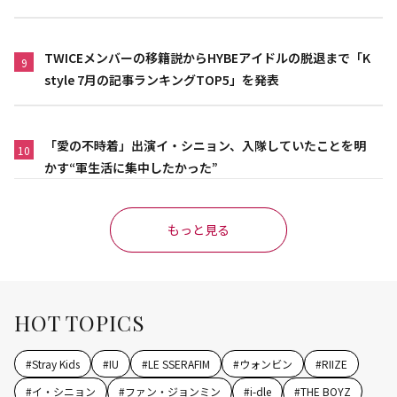
TWICEメンバーの移籍説からHYBEアイドルの脱退まで「K
9
style 7月の記事ランキングTOP5」を発表
「愛の不時着」出演イ・シニョン、入隊していたことを明
10
かす“軍生活に集中したかった”
もっと見る
HOT TOPICS
#
Stray Kids
#
IU
#
LE SSERAFIM
#
ウォンビン
#
RIIZE
#
イ・シニョン
#
ファン・ジョンミン
#
i-dle
#
THE BOYZ