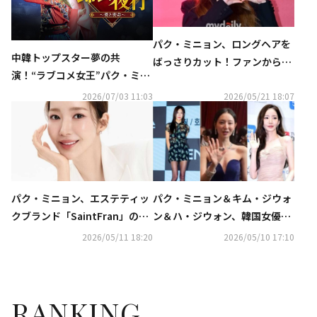
パク・ミニョン、ロングヘアを
中韓トップスター夢の共
ばっさりカット！ファンからの
演！“ラブコメ女王”パク・ミニ
応援に感謝
ョン ×“ロマンス職人”チャン・
2026/07/03 11:03
2026/05/21 18:07
ハン『錦衣夜行～愛と密命
～』“幻の中国ドラマ”がついに
日本初放送！
パク・ミニョン、エステティッ
パク・ミニョン＆キム・ジウォ
クブランド「SaintFran」のモ
ン＆ハ・ジウォン、韓国女優が
デルに抜擢！グラビアを公開
激やせ…賞賛と共に心配の声も
2026/05/11 18:20
2026/05/10 17:10
（動画あり）
RANKING