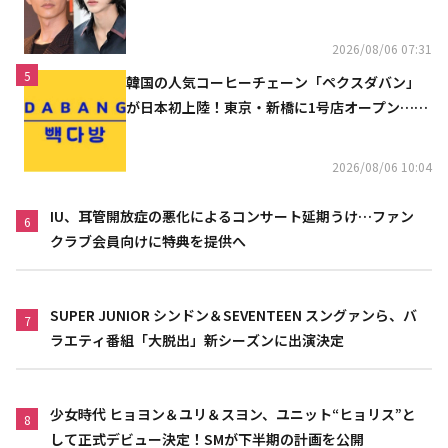
2026/08/06 07:31
5
韓国の人気コーヒーチェーン「ペクスダバン」
が日本初上陸！東京・新橋に1号店オープン…海
外市場へ本格進出
2026/08/06 10:04
IU、耳管開放症の悪化によるコンサート延期うけ…ファン
6
クラブ会員向けに特典を提供へ
SUPER JUNIOR シンドン＆SEVENTEEN スングァンら、バ
7
ラエティ番組「大脱出」新シーズンに出演決定
少女時代 ヒョヨン＆ユリ＆スヨン、ユニット“ヒョリス”と
8
して正式デビュー決定！SMが下半期の計画を公開