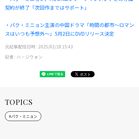
契約が終了「次回作まではサポート」
・パク・ミニョン主演の中国ドラマ「時間の都市～ロマン
スはいつも予想外～」5月2日にDVDリリース決定
元記事配信日時 :
2025/02/18 15:43
記者 :
ハ・ジウォン
TOPICS
#
パク・ミニョン