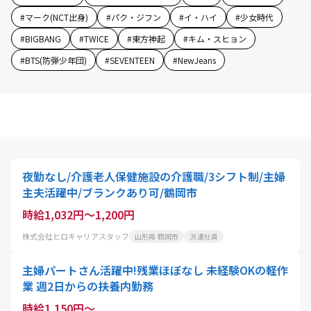
#
マーク(NCT出身)
#
パク・ジフン
#
イ・ハイ
#
少女時代
#
BIGBANG
#
TWICE
#
東方神起
#
キム・スヒョン
#
BTS(防弾少年団)
#
SEVENTEEN
#
NewJeans
夜勤なし/介護老人保健施設の介護職/3シフト制/主婦
主夫活躍中/ブランクあり可/鶴岡市
時給1,032円～1,200円
株式会社ヒロキャリアスタッフ
山形県 鶴岡市
派遣社員
主婦パートさん活躍中!残業ほぼなし 未経験OKの軽作
業 週2日からの扶養内勤務
時給1,150円～