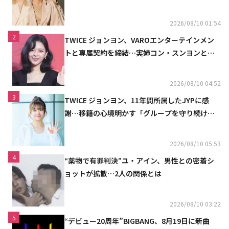
2026/08/10 01:54
2
TWICE ジョンヨン、VAROエンターテインメン
トと専属契約を締結…実姉コン・スンヨンと同
じ事務所（公式）
2026/08/10 04:52
3
TWICE ジョンヨン、11年間所属したJYPに感
謝…移籍の心境明かす「グループを守り続け
る」
2026/08/10 05:53
4
“薬物で有罪判決”ユ・アイン、男性との密着シ
ョットが拡散…2人の関係とは
2026/08/10 03:22
5
“デビュー20周年”BIGBANG、8月19日に新曲