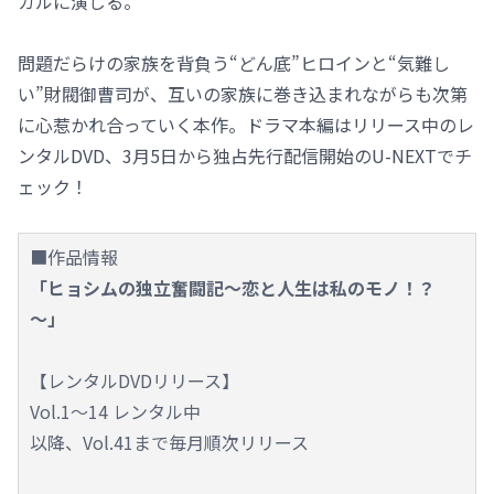
カルに演じる。
問題だらけの家族を背負う“どん底”ヒロインと“気難し
い”財閥御曹司が、互いの家族に巻き込まれながらも次第
に心惹かれ合っていく本作。ドラマ本編はリリース中のレ
ンタルDVD、3月5日から独占先行配信開始のU-NEXTでチ
ェック！
■作品情報
「ヒョシムの独立奮闘記～恋と人生は私のモノ！？
～」
【レンタルDVDリリース】
Vol.1～14 レンタル中
以降、Vol.41まで毎月順次リリース