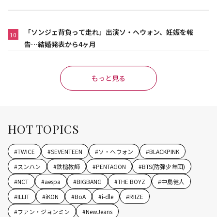
「ソンジェ背負って走れ」出演ソ・ヘウォン、妊娠を報
10
告…結婚発表から4ヶ月
もっと見る
HOT TOPICS
#
TWICE
#
SEVENTEEN
#
ソ・ヘウォン
#
BLACKPINK
#
スンハン
#
鉄槌教師
#
PENTAGON
#
BTS(防弾少年団)
#
NCT
#
aespa
#
BIGBANG
#
THE BOYZ
#
中島健人
#
ILLIT
#
iKON
#
BoA
#
i-dle
#
RIIZE
#
ファン・ジョンミン
#
NewJeans