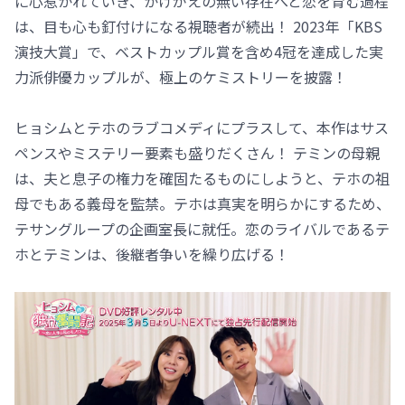
に心惹かれていき、かけがえの無い存在へと恋を育む過程
は、目も心も釘付けになる視聴者が続出！ 2023年「KBS
演技大賞」で、ベストカップル賞を含め4冠を達成した実
力派俳優カップルが、極上のケミストリーを披露！
ヒョシムとテホのラブコメディにプラスして、本作はサス
ペンスやミステリー要素も盛りだくさん！ テミンの母親
は、夫と息子の権力を確固たるものにしようと、テホの祖
母でもある義母を監禁。テホは真実を明らかにするため、
テサングループの企画室長に就任。恋のライバルであるテ
ホとテミンは、後継者争いを繰り広げる！