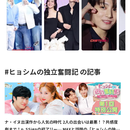
#
ヒョシムの独立奮闘記
の記事
ナ・イヌ出演作から人気の時代
2人の出会いは最悪！？共感度
劇まで！n․SSignの初アリーナ
MAXと話題の「ヒョシムの独立