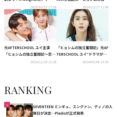
単独公演もテレビ初放送…4月
奮闘記～恋と人生は私のモ
2025/03/27 17:30
2024/12/17 11:00
のホームドラマチャンネルに注
ノ！？～」本編第1回を特別公
目
開
元AFTERSCHOOL ユイ主演
「ヒョシムの独立奮闘記」元AF
「ヒョシムの独立奮闘記～恋と
TERSCHOOL ユイ“ドラマが愛
人生は私のモノ！？～」2025年
されていることを実感し
2024/11/20 11:28
2024/05/06 19:30
1月にDVDリリース＆3月に配信
た”【ネタバレあり】
決定
RANKING
1
SEVENTEEN ミンギュ、スングァン、ディノの入
隊日が決定…Pledisが正式発表