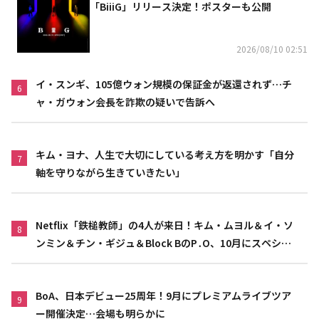
「BiiiG」リリース決定！ポスターも公開
2026/08/10 02:51
イ・スンギ、105億ウォン規模の保証金が返還されず…チ
6
ャ・ガウォン会長を詐欺の疑いで告訴へ
キム・ヨナ、人生で大切にしている考え方を明かす「自分
7
軸を守りながら生きていきたい」
Netflix「鉄槌教師」の4人が来日！キム・ムヨル＆イ・ソ
8
ンミン＆チン・ギジュ＆Block BのP․O、10月にスペシャ
ルファンミーティング開催決定
BoA、日本デビュー25周年！9月にプレミアムライブツア
9
ー開催決定…会場も明らかに