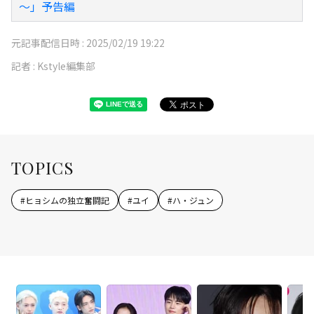
～」予告編
元記事配信日時 :
2025/02/19 19:22
記者 :
Kstyle編集部
TOPICS
#
ヒョシムの独立奮闘記
#
ユイ
#
ハ・ジュン