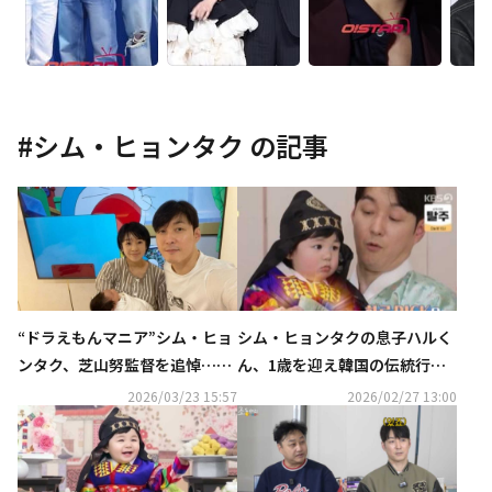
#
シム・ヒョンタク
の記事
“ドラえもんマニア”シム・ヒョ
シム・ヒョンタクの息子ハルく
ンタク、芝山努監督を追悼…感
ん、1歳を迎え韓国の伝統行事
謝を伝える
に挑戦！結果に両親も大満足
2026/03/23 15:57
2026/02/27 13:00
（動画あり）