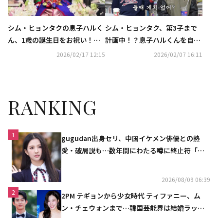
シム・ヒョンタクの息子ハルく
シム・ヒョンタク、第3子まで
ん、1歳の誕生日をお祝い！可
計画中！？息子ハルくんを自慢
愛らしい韓服姿が話題に
も（動画あり）
2026/02/17 12:15
2026/02/07 16:11
RANKING
1
gugudan出身セリ、中国イケメン俳優との熱
愛・破局説も…数年間にわたる噂に終止符「邪
魔しないで」
2026/08/09 06:39
2
2PM テギョンから少女時代 ティファニー、ム
ン・チェウォンまで…韓国芸能界は結婚ラッシ