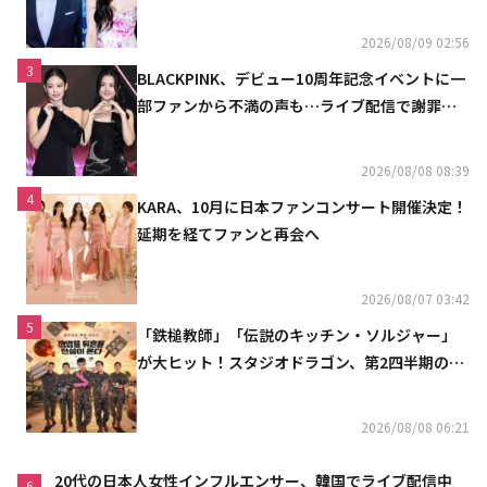
ュ
2026/08/09 02:56
3
BLACKPINK、デビュー10周年記念イベントに一
部ファンから不満の声も…ライブ配信で謝罪
「コミュニケーション不足だった」
2026/08/08 08:39
4
KARA、10月に日本ファンコンサート開催決定！
延期を経てファンと再会へ
2026/08/07 03:42
5
「鉄槌教師」「伝説のキッチン・ソルジャー」
が大ヒット！スタジオドラゴン、第2四半期の売
上高が黒字に
2026/08/08 06:21
20代の日本人女性インフルエンサー、韓国でライブ配信中
6