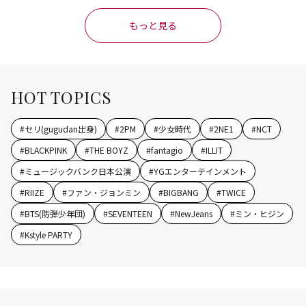
もっと見る
HOT TOPICS
#
セリ(gugudan出身)
#
2PM
#
少女時代
#
2NE1
#
NCT
#
BLACKPINK
#
THE BOYZ
#
fantagio
#
ILLIT
#
ミュージックバンク日本公演
#
YGエンターテインメント
#
RIIZE
#
ファン・ジョンミン
#
BIGBANG
#
TWICE
#
BTS(防弾少年団)
#
SEVENTEEN
#
NewJeans
#
ミン・ヒジン
#
Kstyle PARTY