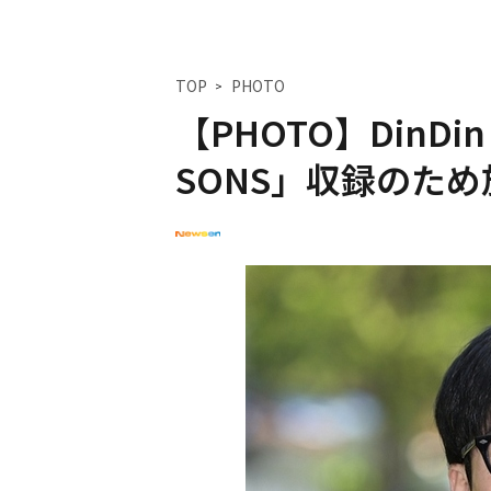
TOP
PHOTO
【PHOTO】DinD
SONS」収録のた