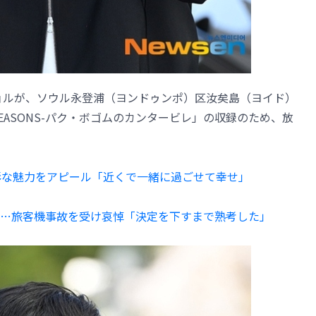
ンチョルが、ソウル永登浦（ヨンドゥンポ）区汝矣島（ヨイド）
E SEASONS-パク・ボゴムのカンタービレ」の収録のため、放
多彩な魅力をアピール「近くで一緒に過ごせて幸せ」
…旅客機事故を受け哀悼「決定を下すまで熟考した」