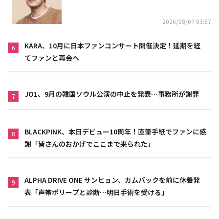
2026/08/07 03:57
KARA、10月に日本ファンコンサート開催決定！延期を経
6
てファンと再会へ
JO1、9月の韓国ソウル公演の中止を発表…事務所が謝罪
7
BLACKPINK、本日デビュー10周年！直筆手紙でファンに感
8
謝「皆さんのおかげでここまで来られた」
ALPHA DRIVE ONE サンヒョン、カムバックを前に休養発
9
表「声帯ポリープと診断…明日手術を受ける」