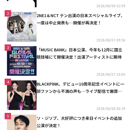
2026/08/06 02:59
2
2NE1＆NCT テン出演の日本スペシャルライブ、
一度は中止発表も…開催が再決定！
2026/08/07 09:56
3
「MUSIC BANK」日本公演、今年も12月に国立
競技場にて開催決定！出演アーティストに期待
2026/08/07 10:00
4
BLACKPINK、デビュー10周年記念イベントに一
部ファンから不満の声も…ライブ配信で謝罪
「コミュニケーション不足だった」
2026/08/08 08:39
5
ソ・ジソブ、大好評につき来日イベントの追加
公演が決定！