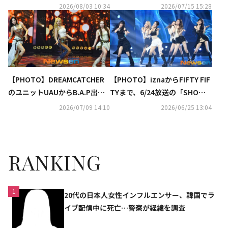
ウォン支援に関心高まる理由と
「THE SHOW」に出演
2026/08/03 10:34
2026/07/15 15:28
は
【PHOTO】DREAMCATCHER
【PHOTO】iznaからFIFTY FIF
のユニットUAUからB.A.P出身
TYまで、6/24放送の「SHOW C
デヒョンまで、7/8放送の「SH
HAMPION」に出演
2026/07/09 14:10
2026/06/25 13:04
OW CHAMPION」に出演
RANKING
1
20代の日本人女性インフルエンサー、韓国でラ
イブ配信中に死亡…警察が経緯を調査