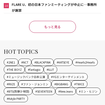
FLARE U、初の日本ファンミーティングが中止に…事務所
10
が謝罪
もっと見る
HOT TOPICS
#
2NE1
#
NCT
#
BLACKPINK
#
KATSEYE
#
Hearts2Hearts
#
THE BOYZ
#
fantagio
#
ILLIT
#
ミュージックバンク日本公演
#
YGエンターテインメント
#
RIIZE
#
ファン・ジョンミン
#
BIGBANG
#
TWICE
#
BTS(防弾少年団)
#
SEVENTEEN
#
NewJeans
#
ミン・ヒジン
#
Kstyle PARTY