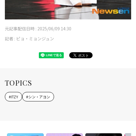
元記事配信日時 :
2025/06/09 14:30
記者 :
ピョ・ミョンジュン
TOPICS
#
ITZY
#
シン・アヨン