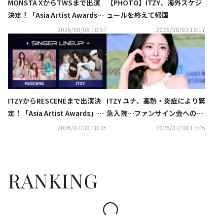
MONSTA XからTWSまで出演
【PHOTO】ITZY、海外スケジ
決定！「Asia Artist Awards」
ュールを終えて帰国
新たなラインナップ発表
2026/08/06 18:57
2026/08/03 18:17
ITZYからRESCENEまで出演決
ITZY ユナ、高熱・炎症により緊
定！「Asia Artist Awards」新
急入院…ファンサイン会への不
たなラインナップ発表
参加を発表
2026/07/30 18:35
2026/07/30 17:45
RANKING