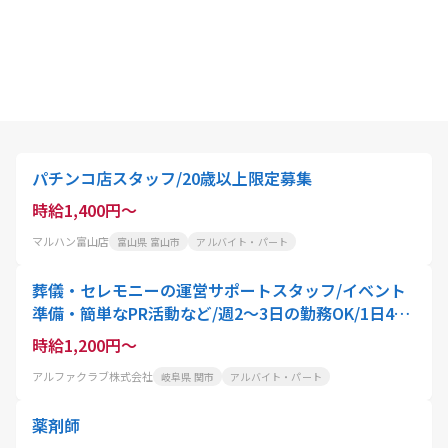
パチンコ店スタッフ/20歳以上限定募集
時給1,400円～
マルハン富山店
富山県 富山市
アルバイト・パート
葬儀・セレモニーの運営サポートスタッフ/イベント
準備・簡単なPR活動など/週2～3日の勤務OK/1日4h
程度の短時間
時給1,200円～
アルファクラブ株式会社
岐阜県 関市
アルバイト・パート
薬剤師