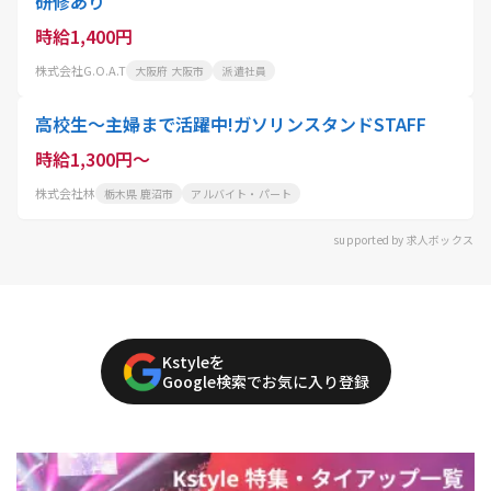
研修あり
時給1,400円
株式会社G.O.A.T
大阪府 大阪市
派遣社員
高校生～主婦まで活躍中!ガソリンスタンドSTAFF
時給1,300円～
株式会社林
栃木県 鹿沼市
アルバイト・パート
supported by 求人ボックス
Kstyleを
Google検索でお気に入り登録