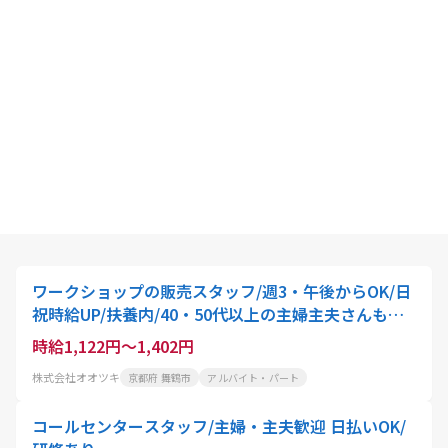
ワークショップの販売スタッフ/週3・午後からOK/日
祝時給UP/扶養内/40・50代以上の主婦主夫さんも歓
迎!/東舞鶴店
時給1,122円～1,402円
株式会社オオツキ
京都府 舞鶴市
アルバイト・パート
コールセンタースタッフ/主婦・主夫歓迎 日払いOK/