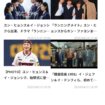
ユン・ヒョンス＆イ・ジョンシ
「ランニングメイト」ユン・ヒ
クら出演、ドラマ「ランニング
ョンスからホン・ファヨンま
メイト」12月11日よりU-NEXT
で、作品への愛情を語る“死ぬ
2025/11/27 19:00
2025/08/10 17:49
で配信開始
前にもう一度観たい作品”
【PHOTO】ユン・ヒョンス＆
「捜査班長 1958」イ・ジェフ
イ・ジョンシク、始球式に登
ン＆イ・ドンフィら、初めての
場…爽やかな笑顔
捜査を開始【ネタバレあり】
2025/06/13 10:59
2024/04/27 18:39