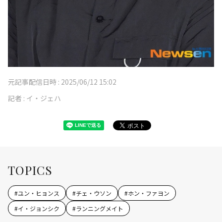
元記事配信日時 :
2025/06/12 15:02
記者 :
イ・ジェハ
TOPICS
#
ユン・ヒョンス
#
チェ・ウソン
#
ホン・ファヨン
#
イ・ジョンシク
#
ランニングメイト