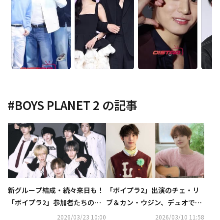
#
BOYS PLANET 2
の記事
新グループ結成・続々来日も！
「ボイプラ2」出演のチェ・リ
「ボイプラ2」参加者たちの近
ブ＆カン・ウジン、デュオでデ
況に注目
ビュー確定“完成度の高い音楽
2026/03/23 10:00
2026/03/10 11:58