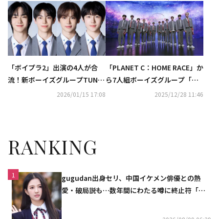
で応える”
「ボイプラ2」出演の4人が合
「PLANET C：HOME RACE」か
流！新ボーイズグループTUNE
ら7人組ボーイズグループ「MO
XX、3月にISTからデビュー決
DYSSEY」が誕生！デビュー曲
2026/01/15 17:08
2025/12/28 11:46
定
はStray Kidsメンバーが制作
RANKING
1
gugudan出身セリ、中国イケメン俳優との熱
愛・破局説も…数年間にわたる噂に終止符「邪
魔しないで」