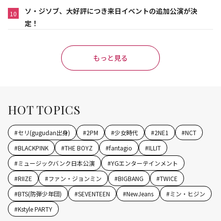
ソ・ジソブ、大好評につき来日イベントの追加公演が決
10
定！
もっと見る
HOT TOPICS
#
セリ(gugudan出身)
#
2PM
#
少女時代
#
2NE1
#
NCT
#
BLACKPINK
#
THE BOYZ
#
fantagio
#
ILLIT
#
ミュージックバンク日本公演
#
YGエンターテインメント
#
RIIZE
#
ファン・ジョンミン
#
BIGBANG
#
TWICE
#
BTS(防弾少年団)
#
SEVENTEEN
#
NewJeans
#
ミン・ヒジン
#
Kstyle PARTY