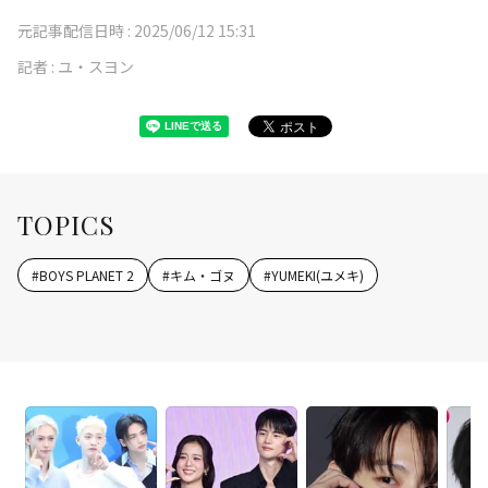
元記事配信日時 :
2025/06/12 15:31
記者 :
ユ・スヨン
TOPICS
#
BOYS PLANET 2
#
キム・ゴヌ
#
YUMEKI(ユメキ)