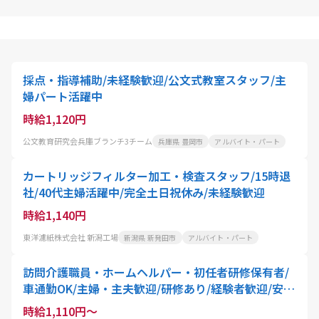
採点・指導補助/未経験歓迎/公文式教室スタッフ/主
婦パート活躍中
時給1,120円
公文教育研究会兵庫ブランチ3チーム
兵庫県 豊岡市
アルバイト・パート
カートリッジフィルター加工・検査スタッフ/15時退
社/40代主婦活躍中/完全土日祝休み/未経験歓迎
時給1,140円
東洋濾紙株式会社 新潟工場
新潟県 新発田市
アルバイト・パート
訪問介護職員・ホームヘルパー・初任者研修保有者/
車通勤OK/主婦・主夫歓迎/研修あり/経験者歓迎/安定
企業
時給1,110円～