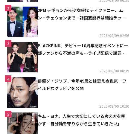
2026/08/09 06:39
2
2PM テギョンから少女時代 ティファニー、ム
ン・チェウォンまで…韓国芸能界は結婚ラッシ
ュ
2026/08/09 02:56
3
BLACKPINK、デビュー10周年記念イベントに一
部ファンから不満の声も…ライブ配信で謝罪
「コミュニケーション不足だった」
2026/08/08 08:39
4
俳優ソ・ジソブ、今年49歳とは思えぬ色気…ワ
イルドなグラビアを公開
2026/08/09 10:30
5
キム・ヨナ、人生で大切にしている考え方を明
かす「自分軸を守りながら生きていきたい」