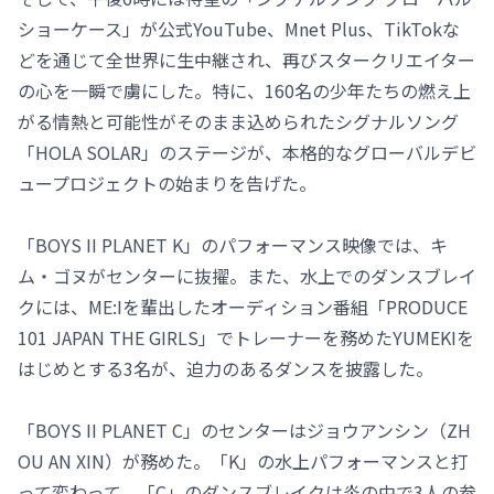
ショーケース」が公式YouTube、Mnet Plus、TikTokな
どを通じて全世界に生中継され、再びスタークリエイター
の心を一瞬で虜にした。特に、160名の少年たちの燃え上
がる情熱と可能性がそのまま込められたシグナルソング
「HOLA SOLAR」のステージが、本格的なグローバルデビ
ュープロジェクトの始まりを告げた。
「BOYS II PLANET K」のパフォーマンス映像では、キ
ム・ゴヌがセンターに抜擢。また、水上でのダンスブレイ
クには、ME:Iを輩出したオーディション番組「PRODUCE
101 JAPAN THE GIRLS」でトレーナーを務めたYUMEKIを
はじめとする3名が、迫力のあるダンスを披露した。
「BOYS II PLANET C」のセンターはジョウアンシン（ZH
OU AN XIN）が務めた。「K」の水上パフォーマンスと打
って変わって、「C」のダンスブレイクは炎の中で3人の参